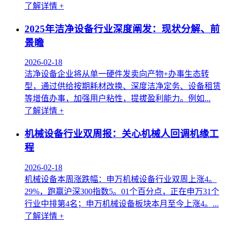
了解详情 +
2025年洁净设备行业深度阐发：现状分解、前
景瞻
2026-02-18
洁净设备企业将从单一硬件发卖向产物+办事生态转
型，通过供给按期耗材改换、深度洁净定务、设备租赁
等增值办事，加强用户粘性，提拔盈利能力。例如...
了解详情 +
机械设备行业双周报：关心机械人回调机缘工
程
2026-02-18
机械设备本周涨跌幅：申万机械设备行业双周上涨4。
29%，跑赢沪深300指数5。01个百分点，正在申万31个
行业中排第4名；申万机械设备板块本月至今上涨4。...
了解详情 +