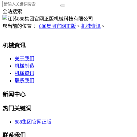
全站搜索
您当前的位置 ：
888集团官网正版
>
机械资讯
>
机械资讯
关于我们
机械制造
机械资讯
联系我们
新闻中心
热门关键词
888集团官网正版
联系我们