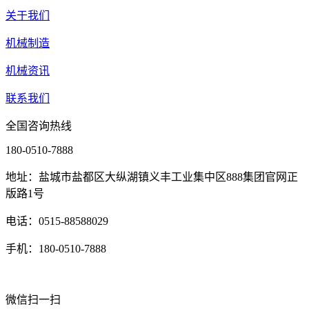
关于我们
机械制造
机械资讯
联系我们
全国咨询热线
180-0510-7888
地址：盐城市盐都区大纵湖镇义丰工业集中区888集团官网正
版路1号
电话：0515-88588029
手机：180-0510-7888
微信扫一扫