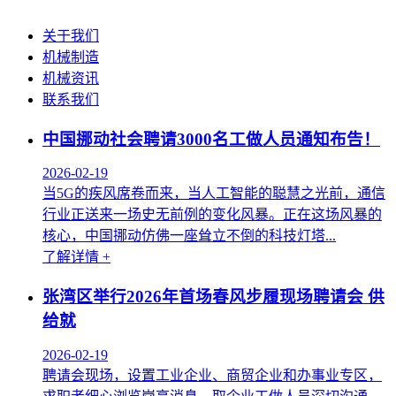
关于我们
机械制造
机械资讯
联系我们
中国挪动社会聘请3000名工做人员通知布告！
2026-02-19
当5G的疾风席卷而来，当人工智能的聪慧之光前，通信
行业正送来一场史无前例的变化风暴。正在这场风暴的
核心，中国挪动仿佛一座耸立不倒的科技灯塔...
了解详情 +
张湾区举行2026年首场春风步履现场聘请会 供
给就
2026-02-19
聘请会现场，设置工业企业、商贸企业和办事业专区，