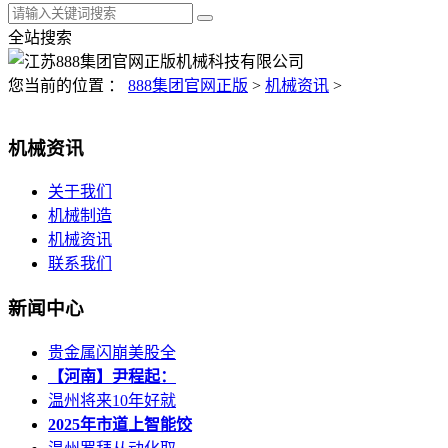
全站搜索
您当前的位置 ：
888集团官网正版
>
机械资讯
>
机械资讯
关于我们
机械制造
机械资讯
联系我们
新闻中心
贵金属闪崩美股全
【河南】尹程起：
温州将来10年好就
2025年市道上智能饺