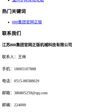
温州罗拜从动化取
热门关键词
888集团官网正版
联系我们
江苏888集团官网正版机械科技有限公司
联系人：王林
手机：18005107888
电话：
0515-88588029
邮箱：
386805259@qq.com
邮编：224000