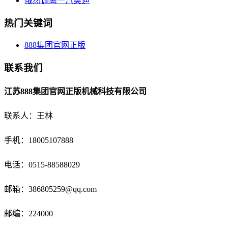
俄然调离一汽奥迪
热门关键词
888集团官网正版
联系我们
江苏888集团官网正版机械科技有限公司
联系人：王林
手机：18005107888
电话：
0515-88588029
邮箱：
386805259@qq.com
邮编：224000