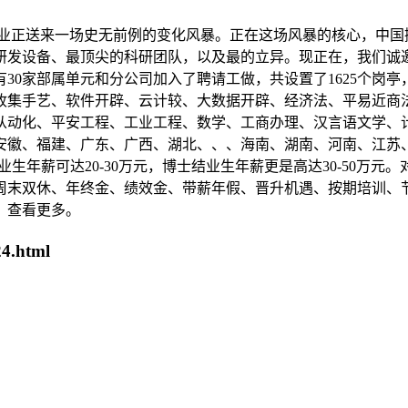
正送来一场史无前例的变化风暴。正在这场风暴的核心，中国
研发设备、最顶尖的科研团队，以及最的立异。现正在，我们诚
0家部属单元和分公司加入了聘请工做，共设置了1625个岗亭
收集手艺、软件开辟、云计较、大数据开辟、经济法、平易近商
从动化、平安工程、工业工程、数学、工商办理、汉言语文学、
安徽、福建、广东、广西、湖北、、、海南、湖南、河南、江苏
业生年薪可达20-30万元，博士结业生年薪更是高达30-50
周末双休、年终金、绩效金、带薪年假、晋升机遇、按期培训、
，查看更多。
4.html