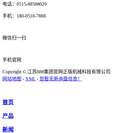
电话：0515-88588029
手机：180-0510-7888
微信扫一扫
手机官网
Copyright © 江苏888集团官网正版机械科技有限公司
网站地图
-
XML
-
您暂无新询盘信息！
首页
产品
新闻