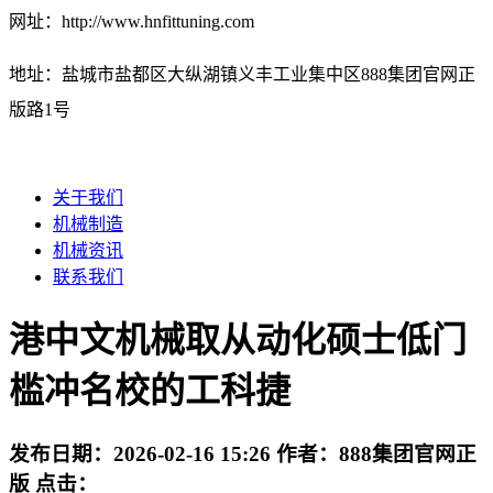
网址：http://www.hnfittuning.com
地址：盐城市盐都区大纵湖镇义丰工业集中区888集团官网正
版路1号
关于我们
机械制造
机械资讯
联系我们
港中文机械取从动化硕士低门
槛冲名校的工科捷
发布日期：
2026-02-16 15:26
作者：
888集团官网正
版
点击：