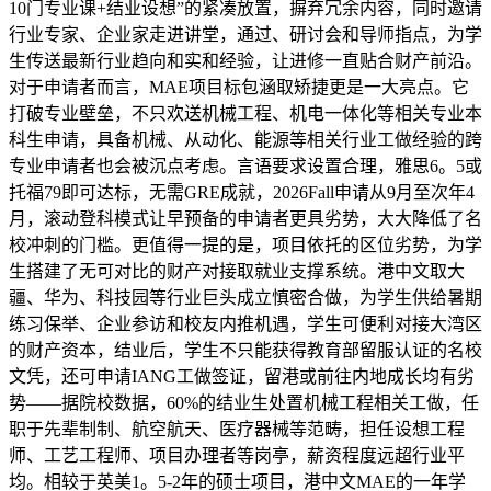
10门专业课+结业设想”的紧凑放置，摒弃冗余内容，同时邀请
行业专家、企业家走进讲堂，通过、研讨会和导师指点，为学
生传送最新行业趋向和实和经验，让进修一直贴合财产前沿。
对于申请者而言，MAE项目标包涵取矫捷更是一大亮点。它
打破专业壁垒，不只欢送机械工程、机电一体化等相关专业本
科生申请，具备机械、从动化、能源等相关行业工做经验的跨
专业申请者也会被沉点考虑。言语要求设置合理，雅思6。5或
托福79即可达标，无需GRE成就，2026Fall申请从9月至次年4
月，滚动登科模式让早预备的申请者更具劣势，大大降低了名
校冲刺的门槛。更值得一提的是，项目依托的区位劣势，为学
生搭建了无可对比的财产对接取就业支撑系统。港中文取大
疆、华为、科技园等行业巨头成立慎密合做，为学生供给暑期
练习保举、企业参访和校友内推机遇，学生可便利对接大湾区
的财产资本，结业后，学生不只能获得教育部留服认证的名校
文凭，还可申请IANG工做签证，留港或前往内地成长均有劣
势——据院校数据，60%的结业生处置机械工程相关工做，任
职于先辈制制、航空航天、医疗器械等范畴，担任设想工程
师、工艺工程师、项目办理者等岗亭，薪资程度远超行业平
均。相较于英美1。5-2年的硕士项目，港中文MAE的一年学