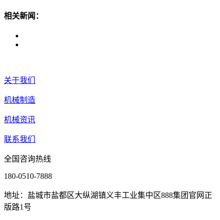
相关新闻：
关于我们
机械制造
机械资讯
联系我们
全国咨询热线
180-0510-7888
地址：盐城市盐都区大纵湖镇义丰工业集中区888集团官网正
版路1号