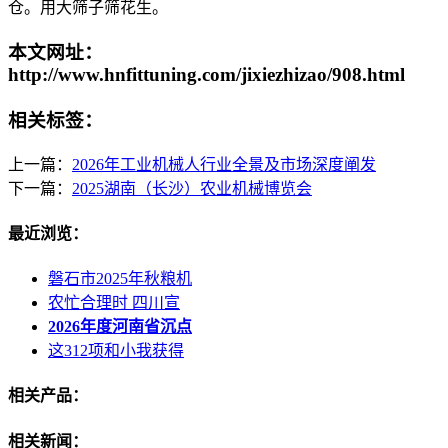
仓。用大筛子筛花生。
本文网址：
http://www.hnfittuning.com/jixiezhizao/908.html
相关标签：
上一篇：
2026年工业机械人行业全景及市场深度阐发
下一篇：
2025湖南（长沙）农业机械博览会
最近浏览：
磐石市2025年秋粮机
农忙合理时 四川宣
2026年度河南省沉点
这312项和小我获得
相关产品：
相关新闻：