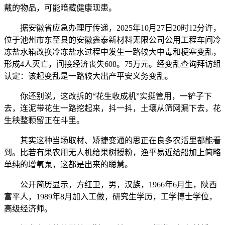
戴的物品，可能暗藏健康现患。
据安徽省应急办理厅传递，2025年10月27日20时12分许，
位于池州市东至县的安徽鑫泰新材料无限公司公用工程车间冷
冻盐水箱改换冷冻盐水过程中发生一路较大中毒和梗塞变乱，
形成4人灭亡，间接经济丧失608。75万元。经变乱查询拜访组
认定：该起变乱是一路较大出产平安义务变乱。
你还别说，这改拆的“花生收成机”实挺管用，一铲子下
去，连泥带花生一路挖起来，抖一抖，土壤从筛网漏下去，花
生秧整颗留正在斗里。
其实这种当场取材、矫捷变通的思正在良多农活里都能看
到。比若有果农用无人机给果树授粉，渔平易近给船加上简略
单纯的增氧泵，这都是出来的聪慧。
公开简历显示，方红卫，男，汉族，1966年6月生，陕西
富平人，1989年8月加入工做，研究生学历，工学博士学位，
高级经济师。