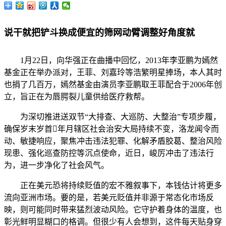
说干就把铲斗换成便宜的筛网动臂调整好角度就
1月22日，向华强正在曲播中回忆，2013年李亚鹏为嫣然
基金正在举办派对，王菲、刘嘉玲等浩繁明星捧场，本人其时
也捐了几百万，嫣然基金由演员李亚鹏取王菲配合于2006年创
立，旨正在为唇腭裂儿童供给医疗救帮。
为深切推进送双节“大排查、大巡防、大整治”专项步履，
确保岁末岁首年月辖区社会治安大局持续不变，洛龙闻令而
动、敏捷响应，聚焦冲击违法犯罪、化解矛盾胶葛、整治风险
现患、强化巡查防控等沉点使命，近日，峻厉冲击了违法行
为，进一步净化了社会风气。
正在美元恐将持续贬值的宏不雅叙事下，本钱估计将更多
流向亚洲市场。要的是，若美元贬值并非源于常态化市场反
映，则可能同时带来猛烈波动风险。它守护着身体的温度，也
彰光鲜明显糊口的格调。但很少有人会想到，这件每天贴身穿