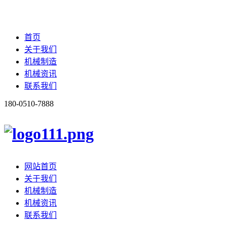
首页
关于我们
机械制造
机械资讯
联系我们
180-0510-7888
网站首页
关于我们
机械制造
机械资讯
联系我们