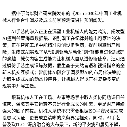
据中研普华财产研究院发布的《2025-2030年中国工业机
械人行业合作阐发及成长前景预测演讲》预测阐发。
AI手艺的渗入正正在沉塑工业机械人的能力鸿沟。阐发型
AI擅利益置海量数据集、识别潜正在纪律并输出可落地的决
策，正在智能工场中能精准预测设备毛病，提前规避出产风
险；生成式AI实现了从“法则驱动从动化”到“智能自进化系统”
的逾越，凭仗内容生成能力让机械人自从进修新使命，还可通
过模仿手艺生成锻炼数据，催生基于天然言语和视觉指令的全
新人机交互模式；智能体AI融合了阐发型AI的布局化决策能
力取生成式AI的动态顺应性，让机械人得以正在复杂多变的
现实中开展工做。
跟着机械人正在工场、办事等场景中取人类协同功课日益
慎密，保障其平安运转不只是行业成长的刚需，更是财产持续
强大的底子前提。机械人系统不只需要根据ISO平安尺度完成
设想取认证，更要成立清晰的义务界定框架。同时，AI手艺
普及取IT-OT深度融合的大布景下，新的平安挑和屡见不鲜，