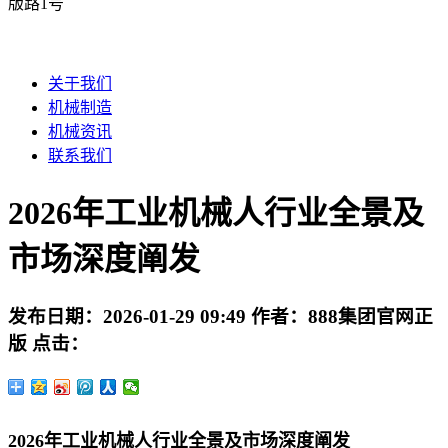
版路1号
关于我们
机械制造
机械资讯
联系我们
2026年工业机械人行业全景及
市场深度阐发
发布日期：
2026-01-29 09:49
作者：
888集团官网正
版
点击：
2026年工业机械人行业全景及市场深度阐发