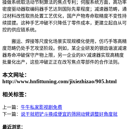
操做系统取活动节制算法的焦点专利；伺服系统方面，高功率
密度驱动器取编码器手艺达到国际先辈程度；减速器范畴，通
过材料改性取热处置工艺优化，国产产物寿命取精度不变性持
续提拔。这种手艺冲破不只降低了零件成本，更建立起自从可
控的供应链系统。
搬运、焊接等尺度化场景实现规模化使用，仿巧手等高精
度范畴仍处手艺攻坚阶段。例如，某企业研发的钢齿谐波减速
器寿命冲破保守产物上限，另一企业的RV减速器实现高精度
批量化出产，这些冲破正正在改写焦点零部件的合作法则。
本文网址：
http://www.hnfittuning.com/jixiezhizao/905.html
相关标签：
上一篇：
牛牛私家影视剧免费
下一篇：
说干就把铲斗换成便宜的筛网动臂调整好角度就
最近浏览：