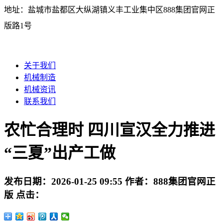
地址：盐城市盐都区大纵湖镇义丰工业集中区888集团官网正
版路1号
关于我们
机械制造
机械资讯
联系我们
农忙合理时 四川宣汉全力推进
“三夏”出产工做
发布日期：
2026-01-25 09:55
作者：
888集团官网正
版
点击：