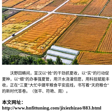
沃野田畴间，宣汉以“抢”的干劲抓夏收，以“实”的行动促
夏种，以“细”的办事强夏管，用汗水浇灌但愿，用科技赋能丰
收，正在“三夏”大忙中建牢粮食平安底线，书写着“天府粮仓”
的新时代答卷。（张平、符艳、周）。
本文网址：
http://www.hnfittuning.com/jixiezhizao/883.html