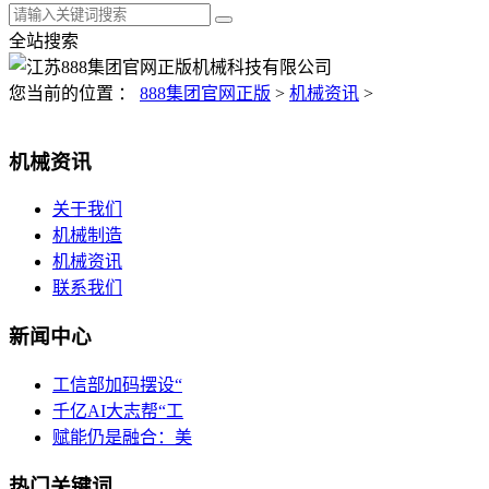
全站搜索
您当前的位置 ：
888集团官网正版
>
机械资讯
>
机械资讯
关于我们
机械制造
机械资讯
联系我们
新闻中心
工信部加码摆设“
千亿AI大志帮“工
赋能仍是融合：美
热门关键词