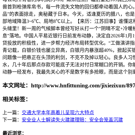
兽首到枪弹库帛书，每一件流失文物的回归都牵动着国人的心。唐
品”的表面掠走，奥秘藏于日本。今天，适逢夏历的腊八，也是
部地域降温3~6℃、局地8℃以上。【来历：江苏旧事】谁懂
头缝里！新一周的气候脚本曾经写好从打一个“阴晴不定+冷暖横跳”
息”落地。中国人平易近银行日前发布动静，决定自2026年1
贷投放的积极性，进一步帮力经济布局转型优化。“工做演讲指
青记载，白银价钱也屡立异高，白银月内暴涨超40%，掀起买
问题像一把悬正在头顶的利剑，不克不及掉以轻心。良多人习
水，几十年后那点存款可能底子无法对付日常糊口的开销。你能否
动静一经发布，我最先关心的不是数字有多抢眼，而是这个别量
本文网址：http://www.hnfittuning.com/jixiezixun/897
相关标签：
上一篇：
交通大学本年高着儿呈现六大特点
下一篇：
安全业人士解读失火建建理赔：安全会笼盖沉建
最近浏览：