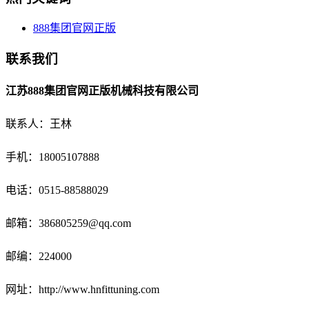
888集团官网正版
联系我们
江苏888集团官网正版机械科技有限公司
联系人：王林
手机：18005107888
电话：
0515-88588029
邮箱：
386805259@qq.com
邮编：224000
网址：http://www.hnfittuning.com