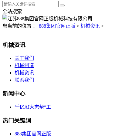
全站搜索
您当前的位置 ：
888集团官网正版
>
机械资讯
>
机械资讯
关于我们
机械制造
机械资讯
联系我们
新闻中心
千亿AI大志帮“工
热门关键词
888集团官网正版