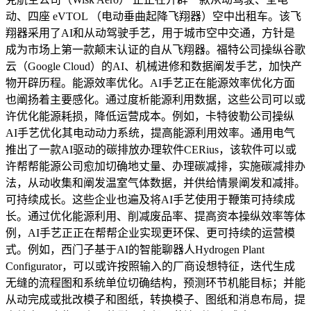
动、四座 eVTOL （电动垂曲起降飞翔器）空中出租车。该飞
翔器采用了AI和从动驾驶手艺，用于城市空中交通，方针是
成为市场上第一款颠末认证的自从飞翔器。福特公司操纵谷歌
云（Google Cloud）的AI、机械进修和数据阐发手艺，加快产
物开辟历程。能源效率优化。AI手艺正在能源效率优化方面
也阐扬着主要感化。通过度析能源利用数据，这些公司可以或
许优化能源耗损，降低运营成本。例如，卡特彼勒公司操纵
AI手艺优化其电动动力系统，提高能源利用效率。通用电气
推出了一款AI驱动的碳排放办理软件CERius，该软件可以或
许帮帮能源公司愈加切确地丈量、办理碳减排，实施碳减排办
法，从动收集和阐发温室气体数据，并供给情景阐发和减排。
可持续成长。这些企业也遍及将AI手艺使用于鞭策可持续成
长。通过优化能源利用、削减废品率、提高资本操纵效率等体
例，AI手艺正正在帮帮企业实现更环保、更可持续的运营模
式。例如，西门子基于AI的智能聊器人Hydrogen Plant
Configurator，可以或许按照输入的厂商设想特征，迭代生成
无缝的流程图和系统单位切确结构，预测环节机能目标；并能
从动完成或批改模子和图纸，转换模子、图纸和消息布局，提