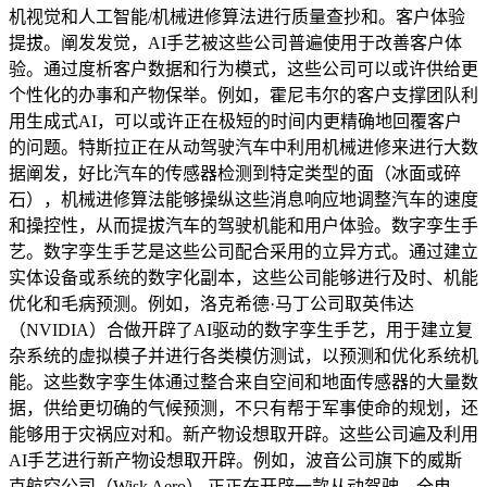
机视觉和人工智能/机械进修算法进行质量查抄和。客户体验
提拔。阐发发觉，AI手艺被这些公司普遍使用于改善客户体
验。通过度析客户数据和行为模式，这些公司可以或许供给更
个性化的办事和产物保举。例如，霍尼韦尔的客户支撑团队利
用生成式AI，可以或许正在极短的时间内更精确地回覆客户
的问题。特斯拉正在从动驾驶汽车中利用机械进修来进行大数
据阐发，好比汽车的传感器检测到特定类型的面（冰面或碎
石），机械进修算法能够操纵这些消息响应地调整汽车的速度
和操控性，从而提拔汽车的驾驶机能和用户体验。数字孪生手
艺。数字孪生手艺是这些公司配合采用的立异方式。通过建立
实体设备或系统的数字化副本，这些公司能够进行及时、机能
优化和毛病预测。例如，洛克希德·马丁公司取英伟达
（NVIDIA）合做开辟了AI驱动的数字孪生手艺，用于建立复
杂系统的虚拟模子并进行各类模仿测试，以预测和优化系统机
能。这些数字孪生体通过整合来自空间和地面传感器的大量数
据，供给更切确的气候预测，不只有帮于军事使命的规划，还
能够用于灾祸应对和。新产物设想取开辟。这些公司遍及利用
AI手艺进行新产物设想取开辟。例如，波音公司旗下的威斯
克航空公司（Wisk Aero） 正正在开辟一款从动驾驶、全电