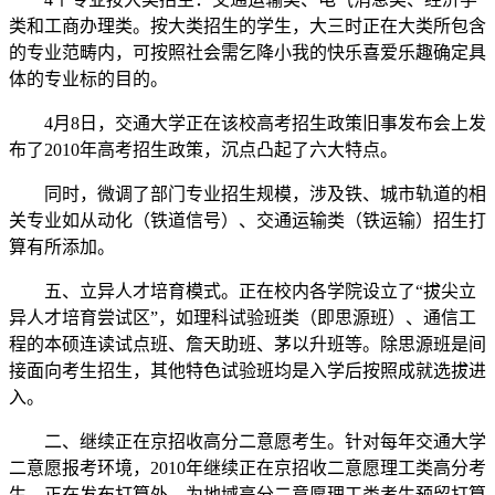
类和工商办理类。按大类招生的学生，大三时正在大类所包含
的专业范畴内，可按照社会需乞降小我的快乐喜爱乐趣确定具
体的专业标的目的。
4月8日，交通大学正在该校高考招生政策旧事发布会上发
布了2010年高考招生政策，沉点凸起了六大特点。
同时，微调了部门专业招生规模，涉及铁、城市轨道的相
关专业如从动化（铁道信号）、交通运输类（铁运输）招生打
算有所添加。
五、立异人才培育模式。正在校内各学院设立了“拔尖立
异人才培育尝试区”，如理科试验班类（即思源班）、通信工
程的本硕连读试点班、詹天助班、茅以升班等。除思源班是间
接面向考生招生，其他特色试验班均是入学后按照成就选拔进
入。
二、继续正在京招收高分二意愿考生。针对每年交通大学
二意愿报考环境，2010年继续正在京招收二意愿理工类高分考
生。正在发布打算外，为地域高分二意愿理工类考生预留打算