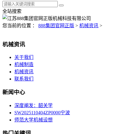
全站搜索
您当前的位置 ：
888集团官网正版
>
机械资讯
>
机械资讯
关于我们
机械制造
机械资讯
联系我们
新闻中心
深度阐发：韶关学
SW2025110404ZP0000宁波
师范大学机械设想
热门关键词