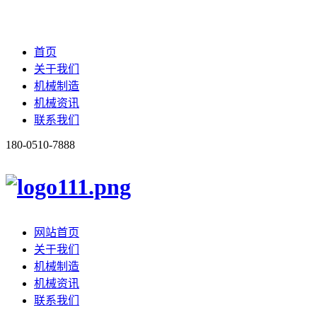
首页
关于我们
机械制造
机械资讯
联系我们
180-0510-7888
网站首页
关于我们
机械制造
机械资讯
联系我们