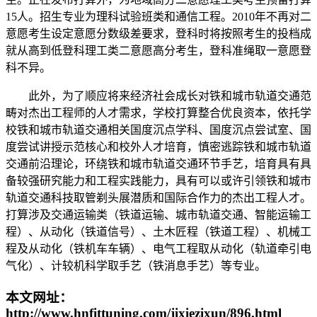
15人。招生专业为理科试验班类和通信工程。2010年不再对二
意愿考生设定意愿分数级差要求，登科时将按照考生的投档成
就从高到低登科理工类二意愿高分考生，登科准绳取一意愿登
科不异。
此外，为了顺应将来经济社会成长对铁和城市轨道交通范
畴对杰出工程师的人才需求，学校打算整合优良资本，依托学
校铁和城市轨道交通相关国度沉点学科、国度沉点尝试室、国
度尝试讲授示范核心和校外人才培育，慎密逃踪铁和城市轨道
交通前沿理论，环绕铁和城市轨道交通环节手艺，培育具有具
备较强研究能力和工程实践能力，具有可以或许引领铁和城市
轨道交通科技取管剃头展潜质和国际合作力的杰出工程人才。
打算涉及交通运输类（铁道运输、城市轨道交通、智能运输工
程）、从动化（铁道信号）、土木匠程（铁道工程）、机械工
程及从动化（铁机车车辆）、电气工程取从动化（轨道牵引电
气化）、计较机科学取手艺（铁消息手艺）等专业。
本文网址：
http://www.hnfittuning.com/jixiezixun/896.html