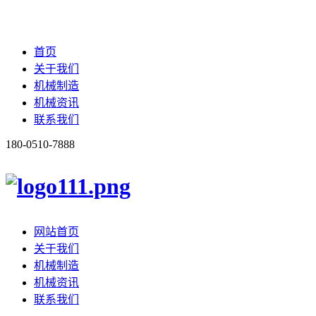
首页
关于我们
机械制造
机械资讯
联系我们
180-0510-7888
网站首页
关于我们
机械制造
机械资讯
联系我们