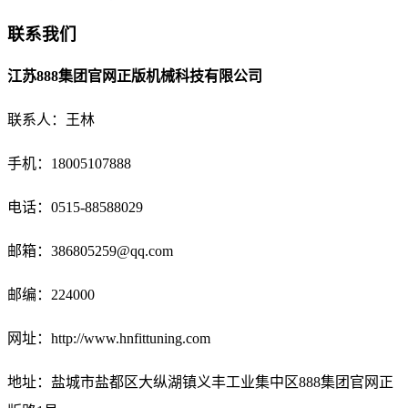
联系我们
江苏888集团官网正版机械科技有限公司
联系人：王林
手机：18005107888
电话：
0515-88588029
邮箱：
386805259@qq.com
邮编：224000
网址：http://www.hnfittuning.com
地址：盐城市盐都区大纵湖镇义丰工业集中区888集团官网正