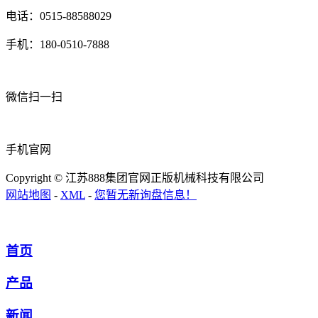
电话：0515-88588029
手机：180-0510-7888
微信扫一扫
手机官网
Copyright © 江苏888集团官网正版机械科技有限公司
网站地图
-
XML
-
您暂无新询盘信息！
首页
产品
新闻