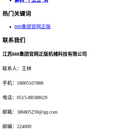
解码“十五五”消
热门关键词
888集团官网正版
联系我们
江苏888集团官网正版机械科技有限公司
联系人：王林
手机：18005107888
电话：
0515-88588029
邮箱：
386805259@qq.com
邮编：224000