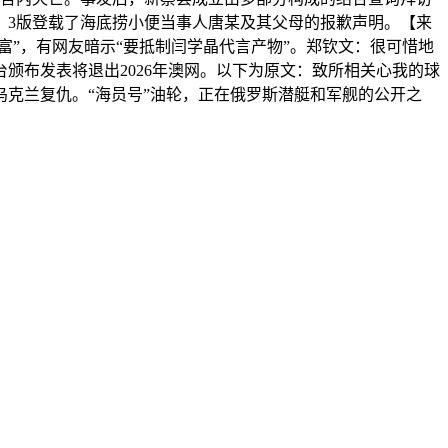
报》3版登载了海底捞小便当事人唐某及其父母的报歉声明。【来
富”，有网友暗示“要抵制闫学晶代言产物”。郑钦文：很可惜地
台颁布发表将退出2026年澳网。以下为原文：致所相关心我的球
乌克兰复仇。“海员号”油轮，正在俄罗斯潜艇和军舰的公开之