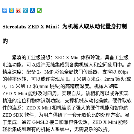
Stereolabs ZED X Mini：为机械人取从动化量身打制
的
紧凑的工业级设想：ZED X Mini 体积玲珑，具备工业级
毗连功能，可以或许无缝集成到各类机械人和空间使用中。高
精度深度：配备 2。3MP 彩色全局快门传感器，支撑以 60fps
的帧率运转，可以或许实现从 0。1 米到 8 米(2。2mm 镜头)或
0。15 米到 12 米(4mm 镜头)的高精度深度。机械人避障：
ZED X Mini 能够及时四周，实现自从。该相机可以或许实现
精准的定位和物体识别功能，支撑机械从动化操做。硬件取软
件的连系：ZED X Mini 相机连系了强大的硬件机能和智能的
ZED SDK 软件，为用户供给了一套无取伦比的处理方案。易
于集成：通过 GMSL2 接口和兼容性设想，ZED X Mini 能够
轻松集成到现有的机械人系统中，无需复杂的改拆。