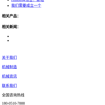
我们需要成立一个
相关产品：
相关新闻：
关于我们
机械制造
机械资讯
联系我们
全国咨询热线
180-0510-7888