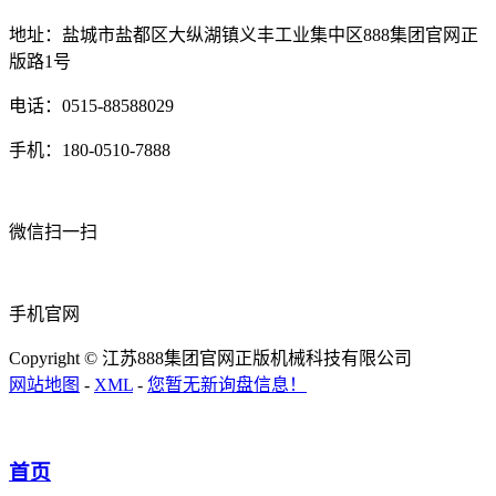
地址：盐城市盐都区大纵湖镇义丰工业集中区888集团官网正
版路1号
电话：0515-88588029
手机：180-0510-7888
微信扫一扫
手机官网
Copyright © 江苏888集团官网正版机械科技有限公司
网站地图
-
XML
-
您暂无新询盘信息！
首页