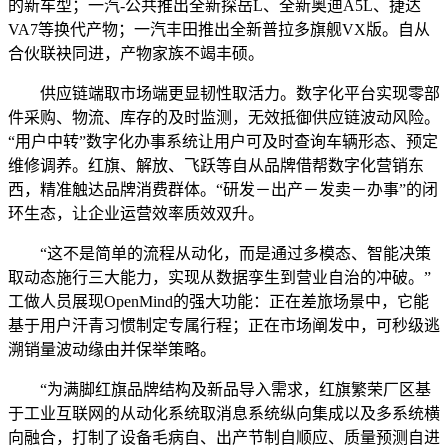
的新车型；一汽-公共推出全新探岳L、全新奥迪A5L、捷达
VA7等换代产物；一汽丰田推出全新普拉多旗舰VX版。自从
合伙联袂同进，产物家族不竭丰硕。
供应链端取市场端更显韧性取活力。数字化平台实现零部
件采购、物流、库存的及时监测，无效抵御供应链波动风险。
“用户中转”数字化办事系统让用户可及时查询车辆形态、预定
维修调养。红旗、解放、飞跃等自从品牌借帮数字化营销东
西，精准触达品牌消费群体。“研发－出产－发卖－办事”的闭
环生态，让企业运营效率质效双升。
“这不是简单的流程从动化，而是通过多模态、智能决策
取动态施行三大能力，实现从数据孪生到营业自治的冲破。”
工做人员展现OpenMind的强大功能：正在差旅场景中，它能
基于用户汗青习惯制定专属行程；正在市场阐发中，可秒级逃
溯销量波动缘由并保举策略。
“为满脚红旗品牌结构及新品导入需求，红旗繁荣厂区基
于工业互联网的从动化系统取消息系统纵向集成以及多系统横
向融合，打制了设备毛病自、出产节制自顺应、质量预测自进