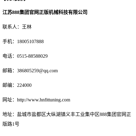
江苏888集团官网正版机械科技有限公司
联系人：王林
手机：18005107888
电话：
0515-88588029
邮箱：
386805259@qq.com
邮编：224000
网址：http://www.hnfittuning.com
地址：盐城市盐都区大纵湖镇义丰工业集中区888集团官网正
版路1号