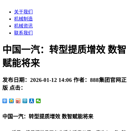
关于我们
机械制造
机械资讯
联系我们
中国一汽：转型提质增效 数智
赋能将来
发布日期：
2026-01-12 14:06
作者：
888集团官网正
版
点击：
中国一汽：转型提质增效 数智赋能将来