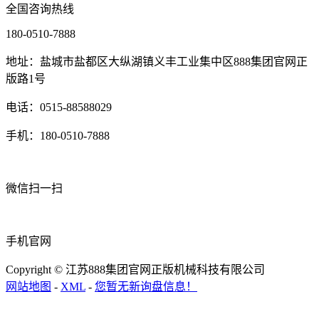
全国咨询热线
180-0510-7888
地址：盐城市盐都区大纵湖镇义丰工业集中区888集团官网正
版路1号
电话：0515-88588029
手机：180-0510-7888
微信扫一扫
手机官网
Copyright © 江苏888集团官网正版机械科技有限公司
网站地图
-
XML
-
您暂无新询盘信息！