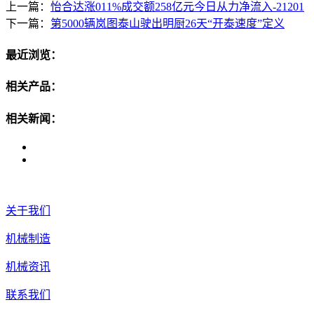
上一篇：
怡合达涨011%成交额258亿元今日从力净流入-21201
下一篇：
第5000辆岚图泰山驶出明厨26天“开泰速度”定义
最近浏览：
相关产品：
相关新闻：
关于我们
机械制造
机械资讯
联系我们