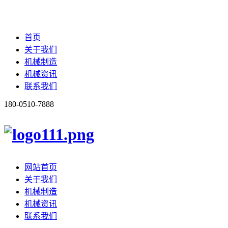
首页
关于我们
机械制造
机械资讯
联系我们
180-0510-7888
网站首页
关于我们
机械制造
机械资讯
联系我们