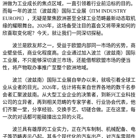
洲做为工业成长的焦点区域，一直引领着行业前沿标的目的。
而每一年的波兰（波兹南）国际工业展（ITM INDUSTRY
EUROPE），无疑是聚焦欧洲甚至全球工业范畴最新动态取机
缘的耀眼舞台。2026年，这场备受注目的嘉会又将带来如何的
欣喜取变化呢？今天，就让我们一同深切探秘。
波兰是欧友邦之一，受益于欧盟内部同一市场的劣势，商
业壁垒低，商业化程度高。企业通过加入波兰（波兹南）国际
工业展，不只能够深切波兰市场，还能借帮欧盟市场的便当
性，将产物取办事推广至整个欧洲地域。
波兰（波兹南）国际工业展自举办以来，就吸引着全球工
业从业者的目光。2026年，估计将有来自世界各地的数千名参
会者汇聚波兹南。从大型工业企业的决策者，到新兴工业科技
公司的立异者，再到相关范畴的专家学者、行业协会代表，他
们齐聚一堂，分享经验、交换手艺、切磋合做。正在这里，每
一次的对话都可能碰撞出立异的火花。
波兰具有雄厚的工业实力，正在汽车制制、机械配备、电
子等范畴表示凸起。其多个现代化的汽车出产，对汽车零部件