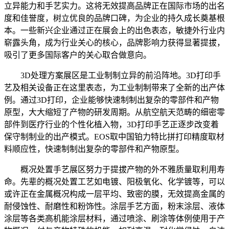
立异能力和手艺实力。这将无效提高品牌正在国际市场的出名
度和佳誉度，树立优良的品牌口碑，为企业的持久成长奠基根
本。一些新兴企业通过正在展会上的出色表态，敏捷外行业内
崭露头角，成为行业关心的核心，品牌影响力获得显著提拔，
吸引了更多国际客户的关心取合做意向。
3D处理方案展区是工业制制立异的前沿阵地。3D打印手
艺及相关设备正在这里表态，为工业制制带来了全新的出产体
例。通过3D打印，企业能够快速制制出复杂的零部件和产物
原型，大大缩短了产物的研发周期。从航空航天范畴的细密零
部件到医疗行业的个性化植入物，3D打印手艺正逐步改变着
保守制制业的出产模式。EOS取中国铂力特比拼打印精度取材
料顺应性，快速制制出复杂的零部件和产物原型。
概况处置手艺展区努力于提拔产物的外不雅质量取利用寿
命。先辈的概况处置工艺如电镀、阳极氧化、化学镀等，可以
或许正在金属概况构成一层平均、致密的膜，无效提高金属的
耐侵蚀性、耐磨性和粉饰性。涂层手艺方面，粉末涂层、液体
涂层等各类高机能涂层材料，通过喷涂、刷涂等体例使用于产