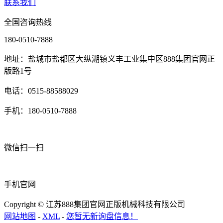
联系我们
全国咨询热线
180-0510-7888
地址：盐城市盐都区大纵湖镇义丰工业集中区888集团官网正
版路1号
电话：0515-88588029
手机：180-0510-7888
微信扫一扫
手机官网
Copyright © 江苏888集团官网正版机械科技有限公司
网站地图
-
XML
-
您暂无新询盘信息！