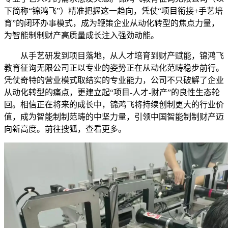
下简称“锦鸿飞”）精准把握这一趋向，凭仗“项目衔接+手艺培
育”的闭环办事模式，成为鞭策企业从动化转型的焦点力量，
为智能制制财产高质量成长注入强劲动能。
从手艺研发到项目落地，从人才培育到财产赋能，锦鸿飞
教育征询无限公司正以专业的姿势正在从动化范畴稳步前行。
凭仗奇特的营业模式取结实的专业能力，公司不只破解了企业
从动化转型的痛点，更建立起“项目-人才-财产”的良性生态轮
回。相信正在将来的成长中，锦鸿飞将持续创制更大的行业价
值，成为智能制制范畴的中坚力量，引领中国智能制制财产迈
向新高度。前往搜狐，查看更多。