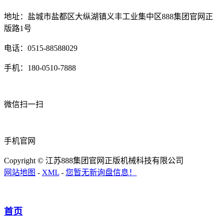
地址：盐城市盐都区大纵湖镇义丰工业集中区888集团官网正
版路1号
电话：0515-88588029
手机：180-0510-7888
微信扫一扫
手机官网
Copyright © 江苏888集团官网正版机械科技有限公司
网站地图
-
XML
-
您暂无新询盘信息！
首页