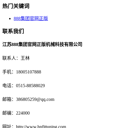
热门关键词
888集团官网正版
联系我们
江苏888集团官网正版机械科技有限公司
联系人：王林
手机：18005107888
电话：
0515-88588029
邮箱：
386805259@qq.com
邮编：224000
网址：http://www.hnfittuning.com