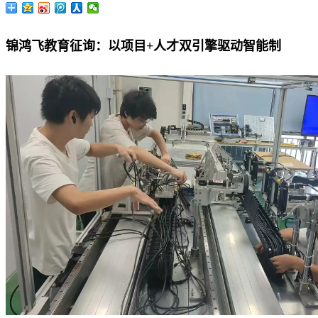
锦鸿飞教育征询：以项目+人才双引擎驱动智能制