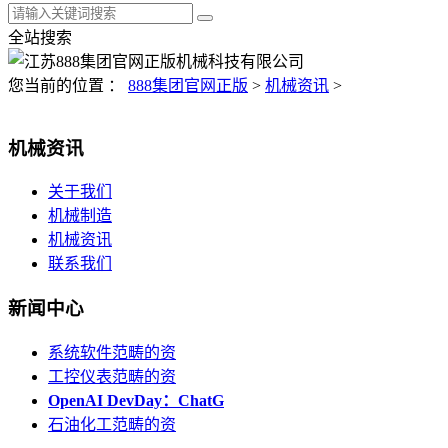
全站搜索
您当前的位置 ：
888集团官网正版
>
机械资讯
>
机械资讯
关于我们
机械制造
机械资讯
联系我们
新闻中心
系统软件范畴的资
工控仪表范畴的资
OpenAI DevDay：ChatG
石油化工范畴的资