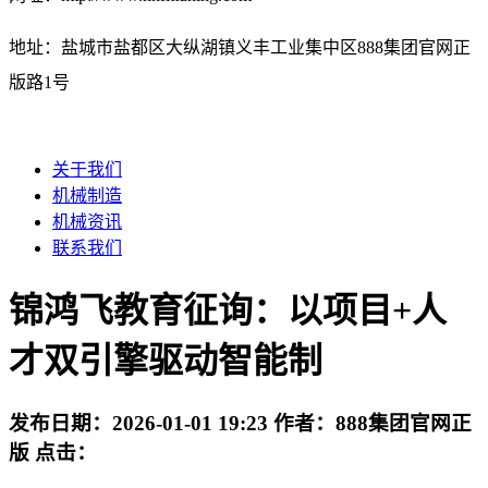
地址：盐城市盐都区大纵湖镇义丰工业集中区888集团官网正
版路1号
关于我们
机械制造
机械资讯
联系我们
锦鸿飞教育征询：以项目+人
才双引擎驱动智能制
发布日期：
2026-01-01 19:23
作者：
888集团官网正
版
点击：