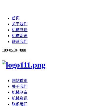
首页
关于我们
机械制造
机械资讯
联系我们
180-0510-7888
网站首页
关于我们
机械制造
机械资讯
联系我们