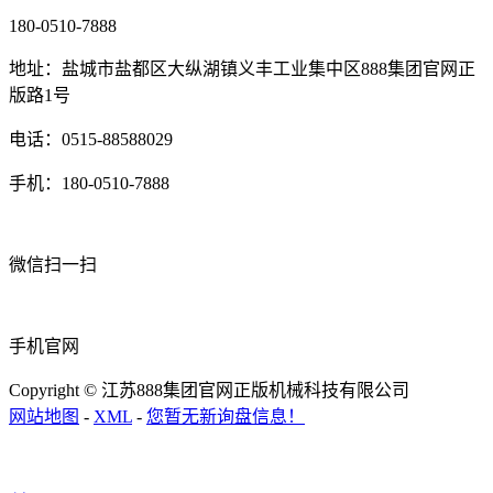
180-0510-7888
地址：盐城市盐都区大纵湖镇义丰工业集中区888集团官网正
版路1号
电话：0515-88588029
手机：180-0510-7888
微信扫一扫
手机官网
Copyright © 江苏888集团官网正版机械科技有限公司
网站地图
-
XML
-
您暂无新询盘信息！