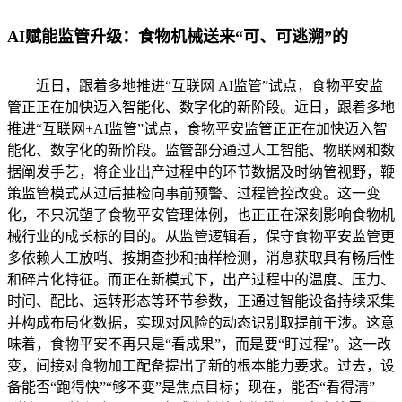
AI赋能监管升级：食物机械送来“可、可逃溯”的
近日，跟着多地推进“互联网 AI监管”试点，食物平安监
管正正在加快迈入智能化、数字化的新阶段。近日，跟着多地
推进“互联网+AI监管”试点，食物平安监管正正在加快迈入智
能化、数字化的新阶段。监管部分通过人工智能、物联网和数
据阐发手艺，将企业出产过程中的环节数据及时纳管视野，鞭
策监管模式从过后抽检向事前预警、过程管控改变。这一变
化，不只沉塑了食物平安管理体例，也正正在深刻影响食物机
械行业的成长标的目的。从监管逻辑看，保守食物平安监管更
多依赖人工放哨、按期查抄和抽样检测，消息获取具有畅后性
和碎片化特征。而正在新模式下，出产过程中的温度、压力、
时间、配比、运转形态等环节参数，正通过智能设备持续采集
并构成布局化数据，实现对风险的动态识别取提前干涉。这意
味着，食物平安不再只是“看成果”，而是要“盯过程”。这一改
变，间接对食物加工配备提出了新的根本能力要求。过去，设
备能否“跑得快”“够不变”是焦点目标；现在，能否“看得清”