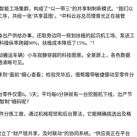
能工场集群，构成了“以一带三”的共享制制新模式。“我们以
序，共绘一张‘共享蓝图’。”中科云谷总司理曾光正在接管
出产供给办事，还取旁边同一规划扶植的起沉机工场、泵送工
操纵率跨越90%，扶植成本降低了15%。”！
动搬运车辆）小车寂静穿越的科技图景。全景屏上，各色数据
络清晰可见。
到“面前”细心查看；检验完毕后，借帮履带敏捷挪动至零件分
台零件仅需6。5天；平均每6分钟就有一台挖掘机下线，出产节
智制”暗码呢？
件分拣工做，通过机械视觉和后台算法，它能精确挑选出及格
立了“财产链共享，及时联动”的协同系统。“供应商正在平台