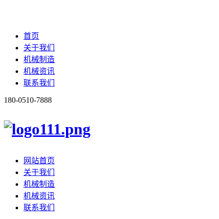
首页
关于我们
机械制造
机械资讯
联系我们
180-0510-7888
网站首页
关于我们
机械制造
机械资讯
联系我们