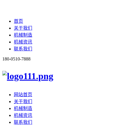
首页
关于我们
机械制造
机械资讯
联系我们
180-0510-7888
网站首页
关于我们
机械制造
机械资讯
联系我们