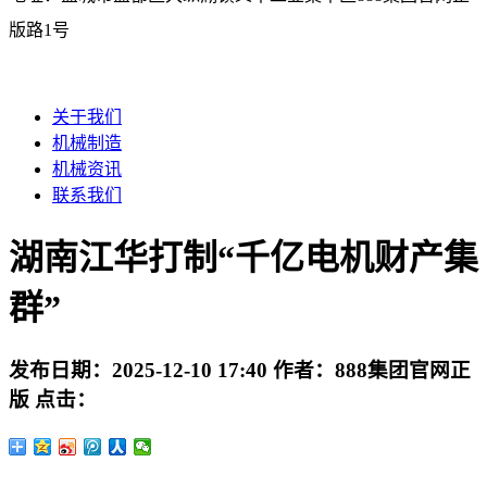
版路1号
关于我们
机械制造
机械资讯
联系我们
湖南江华打制“千亿电机财产集
群”
发布日期：
2025-12-10 17:40
作者：
888集团官网正
版
点击：