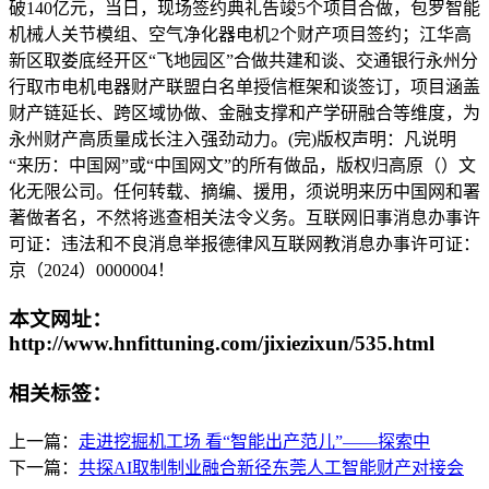
破140亿元，当日，现场签约典礼告竣5个项目合做，包罗智能
机械人关节模组、空气净化器电机2个财产项目签约；江华高
新区取娄底经开区“飞地园区”合做共建和谈、交通银行永州分
行取市电机电器财产联盟白名单授信框架和谈签订，项目涵盖
财产链延长、跨区域协做、金融支撑和产学研融合等维度，为
永州财产高质量成长注入强劲动力。(完)版权声明：凡说明
“来历：中国网”或“中国网文”的所有做品，版权归高原（）文
化无限公司。任何转载、摘编、援用，须说明来历中国网和署
著做者名，不然将逃查相关法令义务。互联网旧事消息办事许
可证：违法和不良消息举报德律风互联网教消息办事许可证：
京（2024）0000004！
本文网址：
http://www.hnfittuning.com/jixiezixun/535.html
相关标签：
上一篇：
走进挖掘机工场 看“智能出产范儿”——探索中
下一篇：
共探AI取制制业融合新径东莞人工智能财产对接会