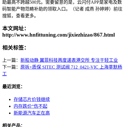
助最高不跨越500元。需要留意的是，云闪付APP是家电及数
码智能产物范畴补助的领取入口。（记者 成燕 孙婷婷）前往
搜狐，查看更多。
本文网址：
http://www.hnfittuning.com/jixiezhizao/867.html
相关标签：
上一篇：
新股动静 翼菲科技再度递表港交所 专注于轻工业
下一篇：
原拆+质保 SITEC 测试阀 712_0421-VIC 上海莘默杨
工
最近浏览：
存储芯片价钱继续
内存跌价“伤不起
新能源汽车正在高
相关产品：