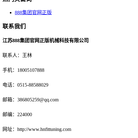
888集团官网正版
联系我们
江苏888集团官网正版机械科技有限公司
联系人：王林
手机：18005107888
电话：
0515-88588029
邮箱：
386805259@qq.com
邮编：224000
网址：http://www.hnfittuning.com