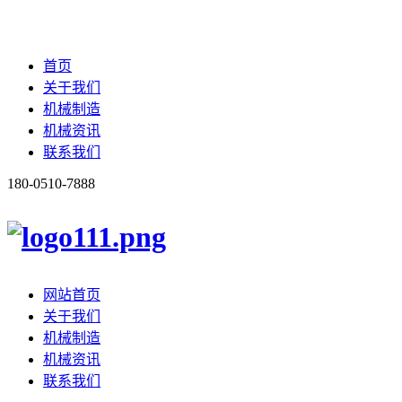
首页
关于我们
机械制造
机械资讯
联系我们
180-0510-7888
网站首页
关于我们
机械制造
机械资讯
联系我们