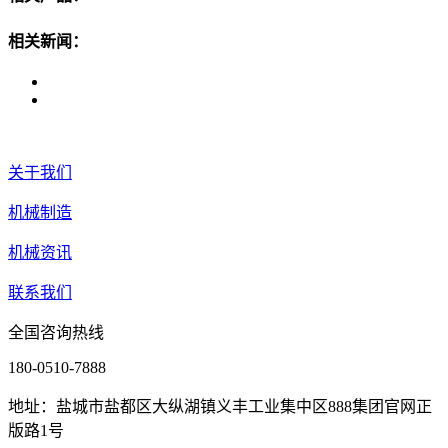
相关新闻：
关于我们
机械制造
机械资讯
联系我们
全国咨询热线
180-0510-7888
地址：盐城市盐都区大纵湖镇义丰工业集中区888集团官网正
版路1号