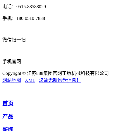
电话：0515-88588029
手机：180-0510-7888
微信扫一扫
手机官网
Copyright © 江苏888集团官网正版机械科技有限公司
网站地图
-
XML
-
您暂无新询盘信息！
首页
产品
新闻