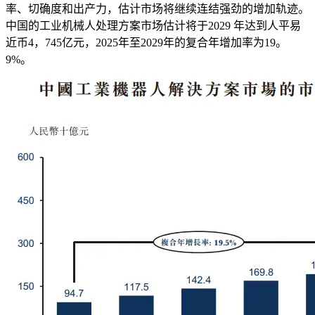
率、切确度和出产力，估计市场将继续连结强劲的增加轨迹。
中国的工业机械人处理方案市场估计将于2029 年达到人平易
近币4，745亿元，2025年至2029年的复合年增加率为19。
9%。