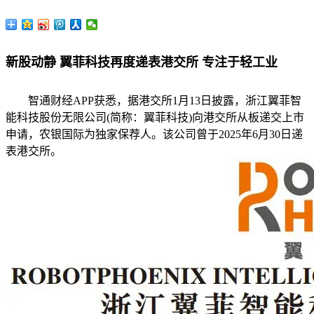
新股动静 翼菲科技再度递表港交所 专注于轻工业
智通财经APP获悉，据港交所1月13日披露，浙江翼菲智
能科技股份无限公司(简称：翼菲科技)向港交所从板递交上市
申请，农银国际为独家保荐人。该公司曾于2025年6月30日递
表港交所。