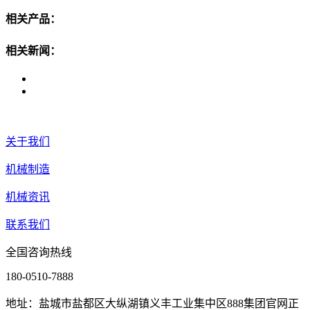
相关产品：
相关新闻：
关于我们
机械制造
机械资讯
联系我们
全国咨询热线
180-0510-7888
地址：盐城市盐都区大纵湖镇义丰工业集中区888集团官网正