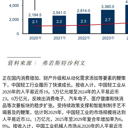
正在国内消费增加、财产升级和从动化需求添加等要素的鞭策
下，中国轻工行业履历了快速成长。按收入计，中国轻工业从
2020年的人平易近币19。5万亿元增至2024年的人平易近币
23。0万亿元，反映出消费电子、汽车电子、医疗健康和快消
品等次要板块的稳步扩张。受持续政策支撑和智能制制手艺不
竭普及的鞭策，估计到2029年，中国轻工业的市场规模将达到
人平易近币32。1万亿元，2025年至2029年复合年增加率为6。
9%。按收入计，中国工业机械人市场从2020年的人平易近币