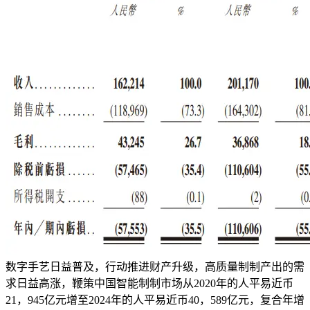
数字手艺日益普及，行动推进财产升级，高质量制制产出的需
求日益高涨，鞭策中国智能制制市场从2020年的人平易近币
21，945亿元增至2024年的人平易近币40，589亿元，复合年增