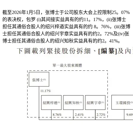
截至2026年1月5日，张博士于公司股东大会上控限制25。07%
的表决权，包罗 (i)其间接实益具有的约11。17%，(ii)张博士
担任其通俗合股人的绍兴梓遒实益具有的约 8。76%，(iii)张博
士担任其通俗合股人的绍兴宇章实益具有的约2。72%及(iv)张
博士担任其通俗合股人的绍兴知秋实益具有的约2。41%。