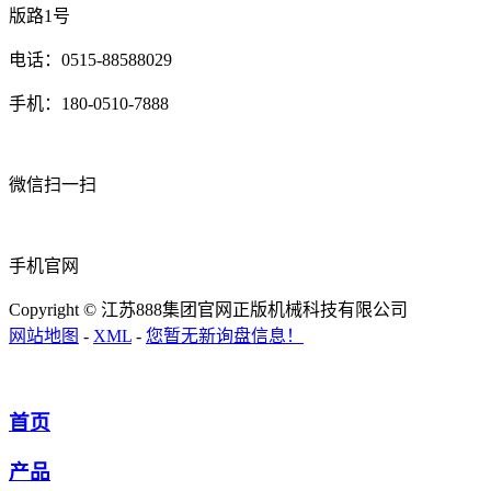
版路1号
电话：0515-88588029
手机：180-0510-7888
微信扫一扫
手机官网
Copyright © 江苏888集团官网正版机械科技有限公司
网站地图
-
XML
-
您暂无新询盘信息！
首页
产品