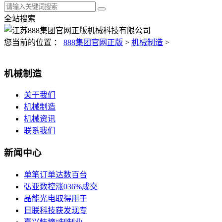
全站搜索
您当前的位置 ：
888集团官网正版
>
机械制造
>
机械制造
关于我们
机械制造
机械资讯
联系我们
新闻中心
单笔订单达数百台
弘亚数控涨036%成交
晶能光电取得用于
日联科技获发现专