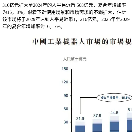
316亿元扩大至2024年的人平易近币 568亿元，复合年增加率
为15。8%。跟着下逛使用场景和市场需求的不竭扩大，估计
该市场将于2029年达到人平易近币1，216亿元，2025年至2029
年的复合年增加率为16。7%。