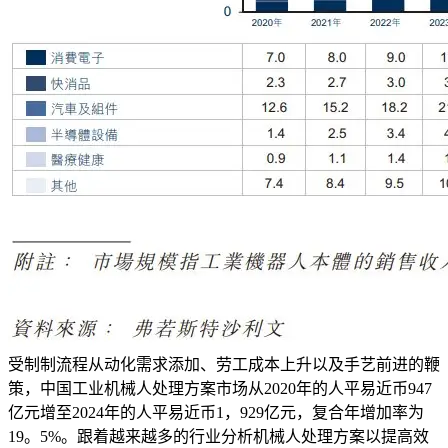
受制制流程从动化需求添加、劳工成本上升以及手艺前进的鞭
策，中国工业机械人处理方案市场从2020年的人平易近币947
亿元增至2024年的人平易近币1，929亿元，复合年增加率为
19。5%。跟着越来越多的行业分析机械人处理方案以提高效