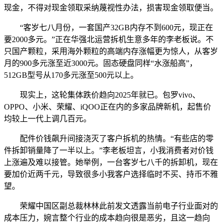
现金，不得对现金领取采纳蔑视性办法，损害现金领取便当。
“客岁七八月份，一套国产32GB内存不到600元，现正在
要2000多元。”正在华强北运营拆机生意多年的李老板说。不
只国产颗粒，采用海外颗粒的高端内存涨幅更为惊人，从客岁
月的900多元涨至近3000元。固态硬盘同样“水涨船高”，
512GB型号从170多元涨至500元以上。
现实上，这轮集体跌价趋向2025年就已。包罗vivo、
OPPO、小米、荣耀、iQOO正在内的多家品牌新机，起售价
均较上一代上调几百元。
配件价钱飙升间接浇灭了客户拆机的热情。“有些店的零
件拆卸销量降了一半以上。”李老板坦言，小我消费者对价钱
上涨遍及难以接管。她举例，一台客岁七八千的拆卸机，现在
要加价近两千元，导致很多小我客户选择临时不买、持币不雅
望。
荣耀中国区副总裁林林此前发文透露当前电子行业面对的
成本压力，婉言整个行业的成本趋向很是恶劣，且这一趋向