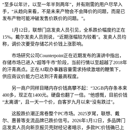
“至多以年计，以至一年半到两年”，并有刚需的用户尽早入
手，“从趋向来看，不是未来产物会不会降价的问题，而是已
发布产物可能冲破发售价跌价的问题。”。
1月12日，联想门店发卖人员引见，全系跌价幅度约正在
15%。戴尔发卖人员则说，“近期涨幅较为较着”。发卖人员均
称，调价次要受存储芯片价钱上涨影响。
市场研究公司Counterpoint正在近期发布的演讲中指出，
存储市场已进入“超等牛市”阶段，当前行情以至超越了2018年
的汗青高点。正在AI取办事器容量需求持续激增的鞭策下，
供应商议价能力已达到汗青最高程度。
另一商户同样目睹内存价钱高攀不起：“32GB内存条本来
400多，现正在1400元。硬盘也翻了一倍。”他感慨，目前价钱
“太离谱”，且一天一个价，自客岁九月以来“没有跌过”。
这股跌价潮正席卷整个PC市场。2025岁尾，联想、戴
尔、惠普等支流品牌已跌价信号。2026年1月12日，多品牌门
店发卖人员向新京报贝壳财经记者暗示，多款PC价钱确已上