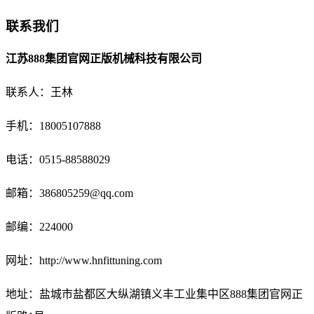
联系我们
江苏888集团官网正版机械科技有限公司
联系人：王林
手机：18005107888
电话：
0515-88588029
邮箱：
386805259@qq.com
邮编：224000
网址：http://www.hnfittuning.com
地址：盐城市盐都区大纵湖镇义丰工业集中区888集团官网正