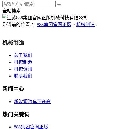
全站搜索
您当前的位置 ：
888集团官网正版
>
机械制造
>
机械制造
关于我们
机械制造
机械资讯
联系我们
新闻中心
新能源汽车正在高
热门关键词
888集团官网正版