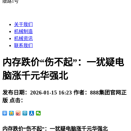
版路1号
关于我们
机械制造
机械资讯
联系我们
内存跌价“伤不起”：一犹疑电
脑涨千元华强北
发布日期：
2026-01-15 16:23
作者：
888集团官网正
版
点击：
内存跌价“伤不起”：一犹疑电脑涨千元华强北