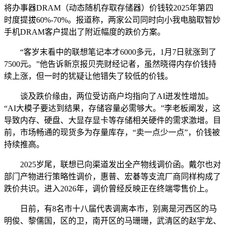
将办事器DRAM（动态随机存取存储器）价钱较2025年第四
时度提拔60%-70%。报道称，两家公司同时向小我电脑取智妙
手机DRAM客户提出了附近幅度的跌价方案。
“客岁末看中的联想笔记本才6000多元，1月7日就涨到了
7500元。”他告诉新京报贝壳财经记者，虽然晓得内存价钱持
续上涨，但一时的犹疑让他错失了较低的价钱。
谈及跌价缘由，两位受访商户均指向了AI迸发性增加。
“AI大模子要达到结果，存储容量必需够大。”李老板阐发，这
导致内存、硬盘、大显存显卡等存储相关硬件的需求激增。目
前，市场畅通的现货多为存量库存，“卖一点少一点”，价钱被
持续推高。
2025岁尾，联想已向渠道发出全产物线调价函。戴尔也对
部门产物进行策略性调价，惠普、宏碁等支流厂商同样构成了
跌价共识。进入2026年，调价曾经反映正在终端零售价上。
日前，有8名市十八届代表调离本市，别离是河西区的马
明俊、黎儒国，区的卫，南开区的马珊珊，武清区的赵宇龙、