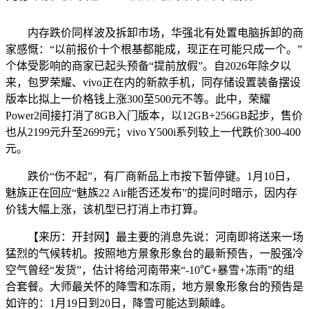
内存跌价同样波及拆卸市场，华强北有处置电脑拆卸的商
家感慨：“以前报价十个根基都能成，现正在可能只成一个。”
个体受影响的商家已起头预备“提前放假”。自2026年除夕以
来，包罗荣耀、vivo正在内的新款手机，同存储设置装备摆设
版本比拟上一价格钱上涨300至500元不等。此中，荣耀
Power2间接打消了8GB入门版本，以12GB+256GB起步，售价
也从2199元升至2699元；vivo Y500i系列较上一代跌价300-400
元。
跌价“伤不起”，有厂商新品上市按下暂停键。1月10日，
魅族正在回应“魅族22 Air能否还发布”的提问时暗示，因内存
价钱大幅上涨，该机型已打消上市打算。
【来历：开封网】最主要的消息先说：河南即将送来一场
猛烈的气候转机。按照地方景象形象台的最新预告，一股强冷
空气曾经“发货”，估计将给河南带来“-10℃+暴雪+冻雨”的组
合套餐。大师最关怀的降雪和冻雨，地方景象形象台的预告是
如许的：1月19日到20日，降雪可能达到颠峰。