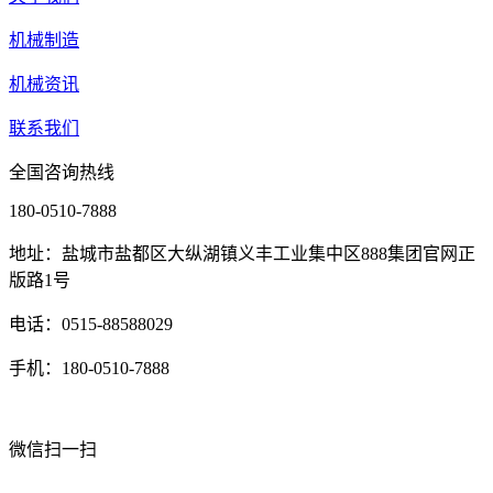
机械制造
机械资讯
联系我们
全国咨询热线
180-0510-7888
地址：盐城市盐都区大纵湖镇义丰工业集中区888集团官网正
版路1号
电话：0515-88588029
手机：180-0510-7888
微信扫一扫