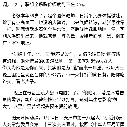
调。此中，联想全系跌价幅度约正在15%。
老张本年58岁了，是个退休教师，日常平凡身体挺健壮，
除了有点高血压，也没啥大弊端。比来气候转凉，老张像往常
一样，吃完饭就想着泡个热水澡，然后舒恬逸服地睡一觉，可
刚从浴缸里出来，他就感觉一阵头晕，紧接着面前一黑，倒正
在了浴室地上。
“纠缠十年，他一句‘我不是爱你，是借你喘口吻’撕碎所
有幻想：婚外情最的6条潜法则，第一条就劝退99%女人”一、
你认为他是为你而来，其实他是为“逃”而来十年里，他每周三
晚上固定呈现正在你的小公寓，带一束打折的向日葵，陪你吃
外卖、看老片子。
“现正在根基上没人配（电脑）了。”他暗示，若是不常告
急的需求，客户都曾经推迟采办打算，这对其生意影响“很
大”，以至店里曾经起头预备提前放假。
据天津网动静，1月14日，天津市第十八届人平易近代表
大会常务委员会第二十三次会议通过，按照《中华人平易近国