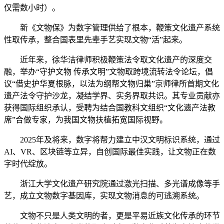
仅需数小时）。
新《文物保》为数字管理供给了根本，鞭策文化遗产系统
性取传承，整合国表里先辈手艺实现文物“活”起来。
近年来，徐华洁律师积极鞭策法令取文化遗产的深度交
融，举办“守护文物 传承文明”文物取跨境流转法令论坛，倡
议“借史护华夏根脉，以法为纲帮文物归巢”京师律所首期文化
遗产法令守护沙龙，凝结学界、实务界取共识。其专业贡献亦
获得国际组织承认，受聘为结合国教科文组织“文化遗产法教
席”合做专家，为我国文物扶植拓宽国际视野。
2025年及将来，数字将帮力建立中汉文明标识系统，通过
AI、VR、区块链等立异，自创国际最佳实践，让文物正在数
字时代绽放。
浙江大学文化遗产研究院通过激光扫描、多光谱成像等手
艺，成立文物数字基因库，实现文物消息的可逃溯系统。
文物不只是人类文明的者，更是平易近族文化传承的环节