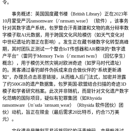
令。
事务概述：英国国度藏书楼（British Library）正在2023年
10月蒙受严沉ransomware（/ˈrænsəmˌweər/）（软件），该事务
针对其数字遗产系统，包罗整合汗青建建和文物的高分辩率数
字模子取AI元数据，用于跨国文化风险模仿（如天气变化对
中世纪遗址的潜正在影响）。发生正在藏书楼数字化转型高峰
期，其时团队正测试一个整合IoT传感器和AR模块的“数字遗
产平台”（雷同于Memory Twin（/ˈmɛməri twɪn/）（回忆孪生）
概念），用于模仿天然灾祸对欧洲奇迹（如罗马时代遗址）
的。黑客通过垂钓邮件伪拆成来自合做伙伴的“系统更新通
知”，办理员点击恶意链接，从而植入后门法式，加密并泄露
了约500GB的遗产数据集，包罗英国-欧盟结合扫描的奇迹3D
模子和学者研究档案。此次并非随机，而是针对文化遗产数字
化范畴的国际项目，疑似有犯罪集团（如Rhysida
ransomware（/rɪˈsɪdə ˈrænsəmˌweər）（Rhysida 软件团伙）团
伙）动机，旨正在赎金（最后需求20比特币，约合75万美
元）。
文化遗产是雕刻平易近族回忆的汗青暗码，亦是毗连过