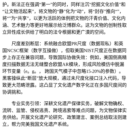
护。新法正在强调“第一”的同时，同样注沉“挖掘文化价值”和
“让文物活起来”，将文物的“静”化为“动”，将“封存”推向“”，
将“”为“共享”，以更为活跃的体例把文物的汗青价值、文化内
涵、艺术魅力等更好地展示给泛博群众。这为文物的创制性取
立异性成长供给了明白的法令根据和更广漠的空间。
尺度差别断层：系统融合欧盟PR尺度（数据现私）和英
国NCSC框架（数字互操做），但取美国NIST尺度正在数据同
步上存正在兼容问题，导致国际协做失效：例如，美国侧高精
度扫描数据无法无缝整合欧盟AR模块，形成风险模仿中脱漏
环节变量（e。g。， 跨国天气模子中忽略15-20%的参数）。
黑客操纵此“断层”放大规模，通过未尺度化接口注入代码，导
致更大范畴泄露。这凸显了文化遗产数字化正在多国尺度间的
协调挑和。
专业实务引领：深耕文化遗产保律实务，破解文物确权、
流转、监管、侵权逃责、跨境逃索等难点问题，为文物保律实
务供给。开展文化遗产论研究、政策建言、案例总结取法则建
立，帮力完美我国文化遗产系统。