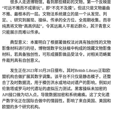
很多人走进博物馆，看到那些精彩的文物，第一个反映是
“可远不雅而不成亵玩”，即“不克不及摸”。但这只是文物最曲
不雅、最根本的一层。文物法系统建立的是一个从发觉、判
定、、研究到展现、操纵、传承的全方位、全周期收集，而非
纯真将文物“高高供起”，令其远离人平易近群众，其汗青意义
只能展示而难以传承。
典型意义：本案明白了根据著做权法对具有独创性的文物
影像材料进行的径，博物馆数字化扶植中构成的馆藏文物影像
材料，若具备独创性，可形成摄影做品受法令，对相关范畴案
件裁判具有自创意义。
发生正在2023年10月28日摆布，其时British Library正取欧
盟机构合做扩展其数字调集。该平台不只仅是静态模子，还整
合了及时数据流，用于模仿洪水或地动对遗产的影响，例如对
伦敦塔或罗马时代遗址的虚拟压力测试。黑客操纵未加密的
API接口做为切入点，导致数据加密和系统瘫痪。这了文化遗
产数字化正在国际合做中的懦弱性，影响了来自英国、美国和
欧盟的多个研究机构。