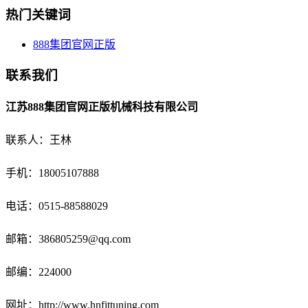
热门关键词
888集团官网正版
联系我们
江苏888集团官网正版机械科技有限公司
联系人：王林
手机：18005107888
电话：
0515-88588029
邮箱：
386805259@qq.com
邮编：224000
网址：http://www.hnfittuning.com