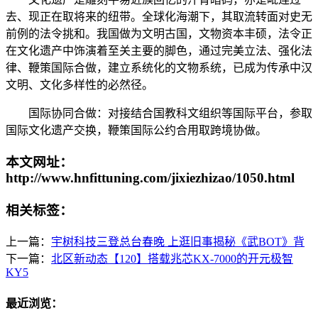
去、现正在取将来的纽带。全球化海潮下，其取流转面对史无
前例的法令挑和。我国做为文明古国，文物资本丰硕，法令正
在文化遗产中饰演着至关主要的脚色，通过完美立法、强化法
律、鞭策国际合做，建立系统化的文物系统，已成为传承中汉
文明、文化多样性的必然径。
国际协同合做：对接结合国教科文组织等国际平台，参取
国际文化遗产交换，鞭策国际公约合用取跨境协做。
本文网址：
http://www.hnfittuning.com/jixiezhizao/1050.html
相关标签：
上一篇：
宇树科技三登总台春晚 上逛旧事揭秘《武BOT》背
下一篇：
北区新动态【120】搭载兆芯KX-7000的开元极智
KY5
最近浏览：