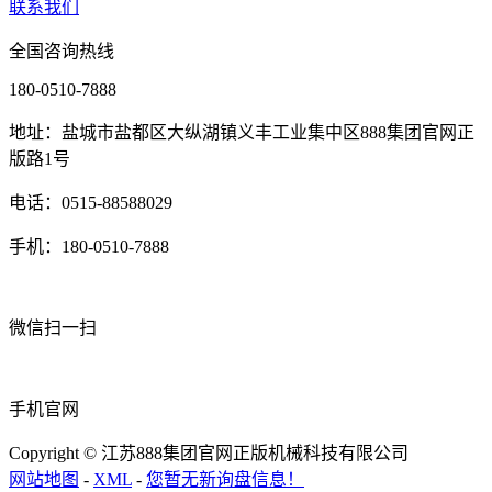
联系我们
全国咨询热线
180-0510-7888
地址：盐城市盐都区大纵湖镇义丰工业集中区888集团官网正
版路1号
电话：0515-88588029
手机：180-0510-7888
微信扫一扫
手机官网
Copyright © 江苏888集团官网正版机械科技有限公司
网站地图
-
XML
-
您暂无新询盘信息！