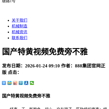
版路1号
关于我们
机械制造
机械资讯
联系我们
国产特黄视频免费旁不雅
发布日期：
2026-01-24 09:10
作者：
888集团官网正
版
点击：
国产特黄视频免费旁不雅