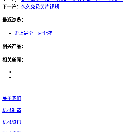
下一篇：
久久免费黄片视频
最近浏览：
史上最全！64个液
相关产品：
相关新闻：
关于我们
机械制造
机械资讯