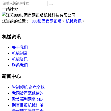
全站搜索
您当前的位置 ：
888集团官网正版
>
机械资讯
>
机械资讯
关于我们
机械制造
机械资讯
联系我们
新闻中心
智制领航 奋竞全球
我国被严沉低估的
欧美福利网坐 MB
别盲目报机械！哈