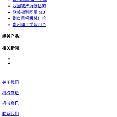
我国被严沉低估的
欧美福利网坐 MB
别盲目报机械！哈
贵州理工学院四个
相关产品：
相关新闻：
关于我们
机械制造
机械资讯
联系我们