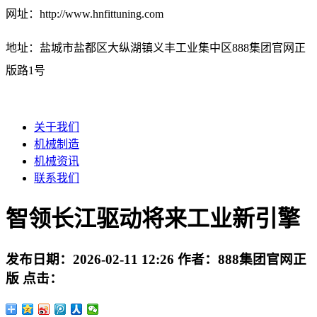
网址：http://www.hnfittuning.com
地址：盐城市盐都区大纵湖镇义丰工业集中区888集团官网正
版路1号
关于我们
机械制造
机械资讯
联系我们
智领长江驱动将来工业新引擎
发布日期：
2026-02-11 12:26
作者：
888集团官网正
版
点击：