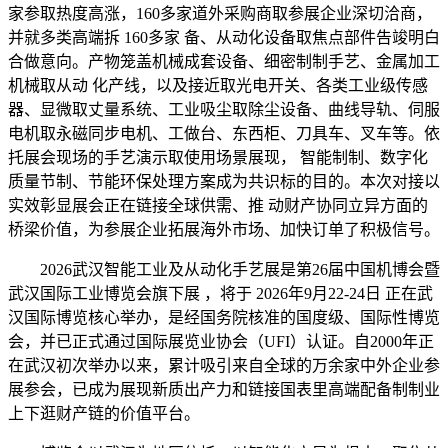
家参取热度高涨，160多家道外采购商取参展企业深切洽商，
并就多类高端拆 160多家 备、从动化设备取焦点部件告竣明白
合做意向。产物笼盖机械成套设备、细密制制手艺、金属加工
机械取从动 化产线，以及接近取光电开关、各类工业级传感
器、显微取丈量系统、工业吸尘取除尘设备、曲线导轨、伺服
电机取永磁同步电机、工做台、东西柜、刀具车、叉车等。依
托展会现场的手艺演示取使用场景展现， 智能制制、数字化
质量节制、节能环保处理方案成为共识标的目的。本次对接以
实效彰显展会正在链接全球供需、推 动财产协同立异方面的
桥梁价值，为参展企业拓展海外市场、加快订单了积极信号。
2026武汉智能工业及从动化手艺展是第26届中国机博会暨
武汉国际工业博览会旗下展 ，将于 2026年9月22-24日 正在武
汉国际博览核心举办，是经国务院核准的国度级、国际性博览
会，并已正式通过国际展览业协会（UFI）认证。自2000年正
在武汉初次举办以来，累计吸引来自全球的万余家中外企业参
展参会，已成为展现新质出产力和链接国表里高端配备制制业
上下逛财产链的价值平台。