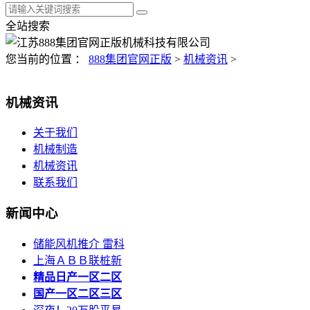
全站搜索
您当前的位置 ：
888集团官网正版
>
机械资讯
>
机械资讯
关于我们
机械制造
机械资讯
联系我们
新闻中心
储能风机推介 雷科
上海ＡＢＢ联桩新
精品日产一区二区
国产一区二区三区