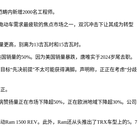
内新增2000名工程师。
是全球电动车需求最疲软的焦点市场之一，双沉冲击下让其成为转型
更高，别离为13吉瓦时和15吉瓦时。
%，占美国销量的50%。因为美国销量暴跌，唐唯实于2024岁尾去职。
目标“先决前提”不太可能获得满脚。声明称，正正在考虑“分歧
回正。
毛病赞扬量正在市场下降超50%，正在欧洲地域下降超30%。公司
 1500 REV。此外，Ram还从头推出了TRX车型上的5。7