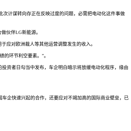
：“企业此次计谋转向存正在反映过度的问题，必需把电动化这件事做
做伙伴LG新能源。
则用于应对欧洲裁人等其他运营调整发生的收入。
绩的环节利空要素。”。
1日的投资者日勾当中发布，车企明白暗示将放缓电动化程序，缘由
车企快速兴起的合作，还要应对不竭加高的国际商业壁垒，已