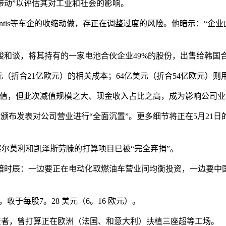
面带动”以评估其对工业和社会的影响。
Stellantis等车企的收缩动做，存正在调整过度的风险。他暗示
谈，将其持有的一家电池合伙企业49%的股份，出售给韩国合
（折合21亿欧元）的相关成本；64亿美元（折合54亿欧元）
，但此次减值规模之大、现金收入占比之高，成为影响公司业
s同时颁布发表对公司营业进行“全面沉置”。更多细节将正在5月2
。
尔莫利和凯泽斯劳滕的打算项目已被“完全弃捐”。
时辰：一边要正在电动化取燃油车营业间均衡投资，一边要中国
，收于每股7。28 美元（6。16 欧元）。
的投资者，曾打算正在欧洲（法国、和意大利）扶植三座超等工场。