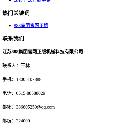
深夜！20万股平易
热门关键词
888集团官网正版
联系我们
江苏888集团官网正版机械科技有限公司
联系人：王林
手机：18005107888
电话：
0515-88588029
邮箱：
386805259@qq.com
邮编：224000