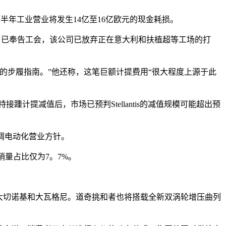
年下半年工业营业将发生14亿至16亿欧元的现金耗损。
。（ACC）已奉告工会，该公司已放弃正在意大利和扶植超等工场的打
的步履指南。”他还称，这笔巨额计提费用“很大程度上源于此
福特接踵计提减值后，市场已预判Stellantis的减值规模可能超出预
下调电动化营业方针。
销量占比仅为7。7%。
改款的大切诺基和大瓦格尼。道奇挑和者也将搭载全新双涡轮增压曲列