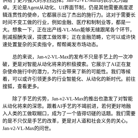
供给了更为强大的东西选择。Jan-v2-VL-Max的表示尤为超
卓。无论是Agent从动化、UI界面节制，仍是其他需要高度逻
辑连贯性的使命，它都展示出了杰出的施行力。这对于需要长
时间不变工做的行业，例如金融、医疗和制制业等，都是一
大。想象一下，正在出产线-VL-Max能够无缝跟尾各个环节，
削减报酬失误，提拔工做效率；正在金融范畴，它可以或许快
速处置复杂的买卖指令，帮帮阐发市场动态。
总的来说，Jan-v2-VL-Max的发布不只是手艺上的一次冲
破，更是对智能从动化将来的积极摸索。它展示了AI正在复
杂使命施行中的潜力，为行业带来了新的可能性。我们等候
着，可以或许引领更多的行业智能化、从动化的新时代。前往
搜狐，查看更多。
除了手艺的劣势，Jan-v2-VL-Max的推出也激发了对智能
从动化将来的深思。跟着AI手艺的不竭前进，若何更好地融
入人类的工做取糊口，成为了一个值得切磋的话题。我们需要
的是不只仅是手艺的改革，更是对人道和社会义务的关心。
Jan-v2-VL-Max的问世。