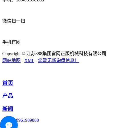
微信扫一扫
手机官网
Copyright © 江苏888集团官网正版机械科技有限公司
网站地图
-
XML
-
您暂无新询盘信息！
首页
产品
新闻
18961989888