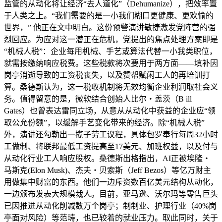
监管的从动化将让经济“去人道化”（Dehumanize），把效率置
于人类之上。“我们需要的是一小我们糊口更健康、更欢愉的
世界，” 他正在文中明白。这份预警演讲敏捷激发党阵营的强
烈回应。为应对这一潜正在危机，党提出的焦点处理方案即是
“机械人税”：企业每用机械、手艺或算法代替一小我类职位，
就需按缴纳响应税费。这些税款将次要用于两方面——填补因
岗亭消逝导致的工资税丧失，以及赞帮赋闲工人的再培训打
算。桑德斯认为，这一税收机制将无效均衡企业利润取社会义
务。值得留意的是，微软结合创始人比尔・盖茨（B ill
Gates）也曾表达雷同立场，从意从从动化中获益的企业应“领
取公允份额”，以缓解手艺变化带来的经济。除“机械人税”
外，演讲还勾勒出一揽子劳工议程，具体包罗奉行每周32小时
工做制、将联邦最低工资提高至17美元、加班权益，以及付与
从动化行业工人响应股权。桑德斯出格指出，AI正被埃隆・
马斯克(Elon Musk)、杰夫・贝索斯（Jeff Bezos）等亿万财主
用做集中财富的东西。他们一边斥资数百亿美元结构从动化，
一边颁布发表大规模裁人。目前，亚马逊、沃尔玛等零售巨头
已因推进从动化削减数万个岗亭；制制业、护理行业（40%岗
亭面对风险）等范畴，也已较着的就业压力。取此同时，关于