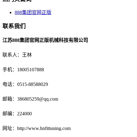
888集团官网正版
联系我们
江苏888集团官网正版机械科技有限公司
联系人：王林
手机：18005107888
电话：
0515-88588029
邮箱：
386805259@qq.com
邮编：224000
网址：http://www.hnfittuning.com