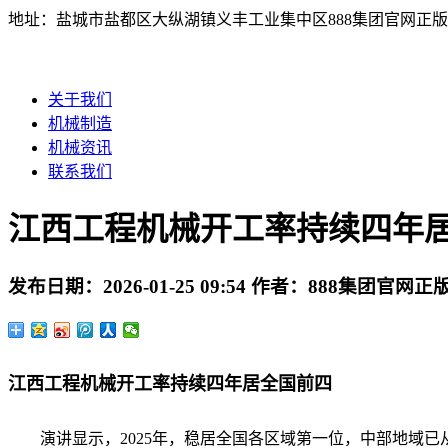
地址：盐城市盐都区大纵湖镇义丰工业集中区888集团官网正版
关于我们
机械制造
机械资讯
联系我们
江西工程机械开工率持续四年
发布日期：
2026-01-25 09:54
作者：
888集团官网正
江西工程机械开工率持续四年居全国前四
演讲显示，2025年，稳居全国各区域第一位，中部地域已从