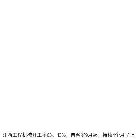
西工程机械开工率63。43%，自客岁9月起，持续4个月呈上