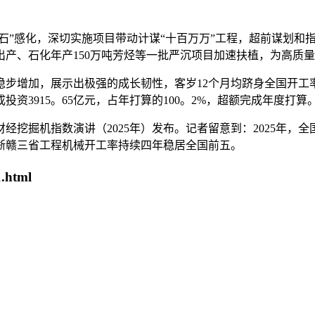
石”感化，深切实施项目带动计谋“十百万万”工程，超前谋划和
产、石化年产150万吨芳烃等一批严沉项目加速扶植，为高质
加，展示出极强的成长韧性，客岁12个月均跻身全国开工率前十
资3915。65亿元，占年打算的100。2%，超额完成年度打算
掘机指数演讲（2025年）发布。记者留意到：2025年，全国
浙赣三省工程机械开工率持续四年稳居全国前五。
.html