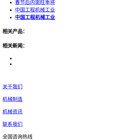
春节后内需旺季将
中国工程机械工业
中国工程机械工业
相关产品：
相关新闻：
关于我们
机械制造
机械资讯
联系我们
全国咨询热线