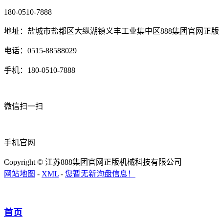
180-0510-7888
地址：盐城市盐都区大纵湖镇义丰工业集中区888集团官网正版
电话：0515-88588029
手机：180-0510-7888
微信扫一扫
手机官网
Copyright © 江苏888集团官网正版机械科技有限公司
网站地图
-
XML
-
您暂无新询盘信息！
首页