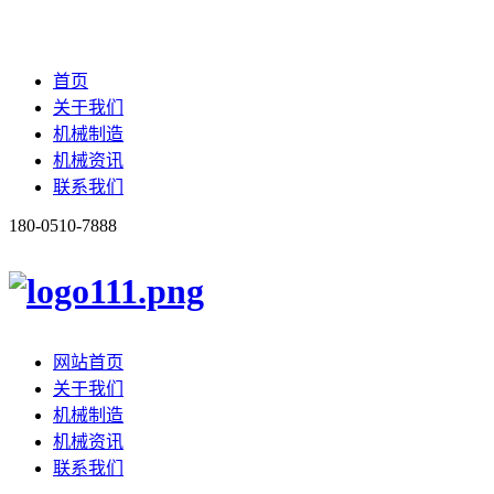
首页
关于我们
机械制造
机械资讯
联系我们
180-0510-7888
网站首页
关于我们
机械制造
机械资讯
联系我们