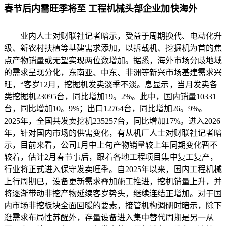
春节后内需旺季将至 工程机械头部企业加快海外
业内人士对财联社记者暗示，受益于周期换代、电动化升
级、新农村扶植等基建需求添加，以拆载机、挖掘机为首的焦
点产物销量或无望实现两位数增加。据悉，海外市场分歧地域
的需求呈现分化，东南亚、中东、非洲等新兴市场基建需求兴
旺，“客岁12月，挖掘机发卖淡季不淡。息显示，当月发卖各
类挖掘机23095台，同比增加19。2%。此中，国内销量10331
台，同比增加10。9%；出口12764台，同比增加26。9%。
2025年，全国共发卖挖机235257台，同比增加17%。进入2026
年，针对国内市场的供需变化，有从机厂人士对财联社记者暗
示，目前来看，公司1月中上旬产物销量较上年同期变化暂不
较着，估计2月春节事后，跟着各地工程项目集中复工复产，
行业将正式进入保守发卖旺季。自2025年以来，国内工程机械
上行周期已，设备更新需求叠加施工推进，挖机销量上升，并
将逐渐带动非挖产物延续客岁势头，继续连结正增加。对于国
内市场非挖板块全面回暖的要素，接管机构调研时暗示，除下
逛需求布局性苏醒外，存量设备进入集中替代周期是另一从