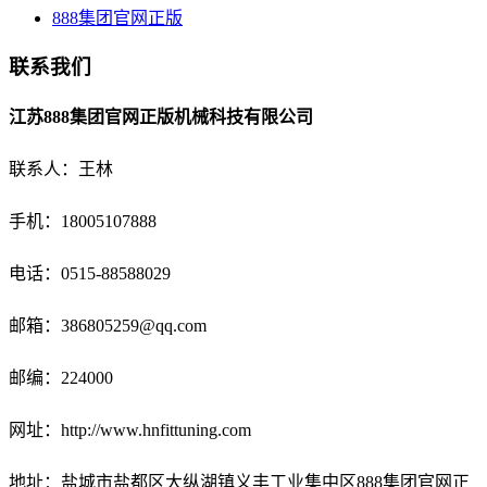
888集团官网正版
联系我们
江苏888集团官网正版机械科技有限公司
联系人：王林
手机：18005107888
电话：
0515-88588029
邮箱：
386805259@qq.com
邮编：224000
网址：http://www.hnfittuning.com
地址：盐城市盐都区大纵湖镇义丰工业集中区888集团官网正