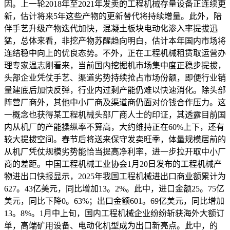
因。上一轮2018年至2021年发卖的工程机械存量设备正连续更
新，估计将来5年这些产物的更新替代将持续增量。此外，陪
伴手艺升级产物迭代加快，混凝土板块电动化渗入率提拔迅
猛，总体来看，非挖产物苏醒趋向明白，估计本年国内市场将
连结稳中向上的优良态势。不外，正在工程机械租赁取运营办
理专家温志刚看来，当前国内挖掘机市场集中度正稳步提拔，
头部企业凭仗手艺、渠道劣势持续抢占市场份额，即便行业销
量建底后加快反弹，行业内过剩产能仍难以快速消化。除头部
阵营厂商外，其他中小厂商及渠道商仍面对价钱合作压力。这
一概念也获得某工程机械头部厂商人士的印证，其透露目前国
内从机厂的产能操纵率不算高，大约维持正在60%上下，还有
较大提拔空间。春节后将送来保守发卖旺季，体量规模居前的
从机厂凭仗规模劣势能恰当提高净利率，进一步拉开取中小厂
商的差距。中国工程机械工业协会1月20日发布的工程机械产
物进出口快报显示，2025年我国工程机械进出口商业额累计为
627。43亿美元，同比增加13。2%。此中，进口金额25。75亿
美元，同比下降0。63%；出口金额601。69亿美元，同比增加
13。8%。1月中上旬，国内工程机械企业纷纷斩获海外大额订
单，高端矿用设备、电动化机型成为出口新亮点。此中，的