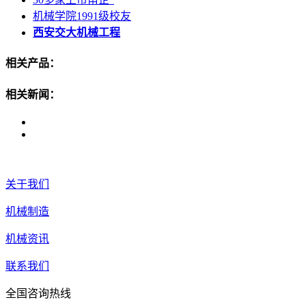
机械学院1991级校友
西安交大机械工程
相关产品：
相关新闻：
关于我们
机械制造
机械资讯
联系我们
全国咨询热线