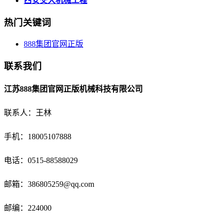
西安交大机械工程
热门关键词
888集团官网正版
联系我们
江苏888集团官网正版机械科技有限公司
联系人：王林
手机：18005107888
电话：
0515-88588029
邮箱：
386805259@qq.com
邮编：224000