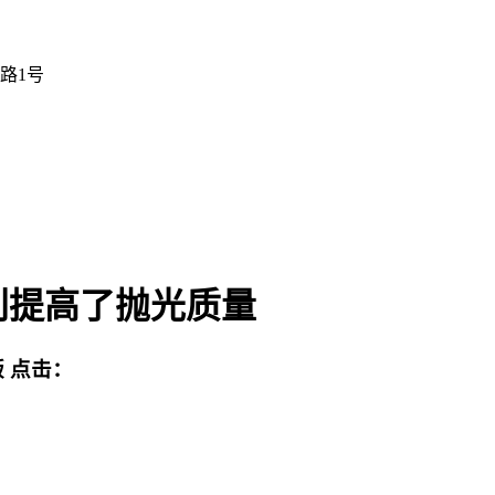
路1号
利提高了抛光质量
版
点击：