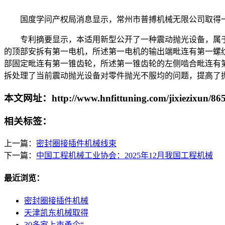
国度学问产权局消息显示，常州市普搏机械无限公司取得一项名为“
专利摘要显示，本适用新型公开了一种震动抛光设备，属于
的顶部安拆有第一电机，所述第一电机的输出端毗连有第一螺
部固定毗连有第一锥齿轮，所述第一锥齿轮的左侧啮合毗连有
拆处理了当前震动抛光设备对零件抛光不服均的问题，提高了
本文网址：http://www.hnfittuning.com/jixiezixun/865
相关标签：
上一篇：
密封圈接插件机械线束
下一篇：
中国工程机械工业协会：2025年12月我国工程机械
最近浏览：
密封圈接插件机械
天津凯东机械取得
30多家上市甬企“