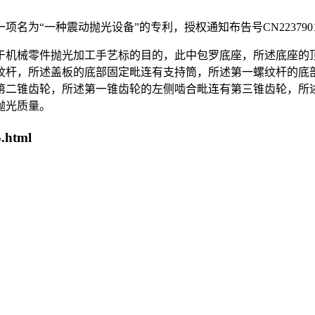
一种震动抛光设备”的专利，授权通知布告号CN223790185
机械零件抛光加工手艺标的目的，此中包罗底座，所述底座的顶
纹杆，所述盖板的底部固定毗连有支持筒，所述第一螺纹杆的底
第二锥齿轮，所述第一锥齿轮的左侧啮合毗连有第三锥齿轮，所
抛光质量。
.html