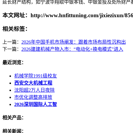
延长财产结构，如宁波华翔取中银本钱、中银金投及处所财产基
本文网址：http://www.hnfittuning.com/jixiezixun/856
相关标签：
上一篇：
2026年中国手机市场阐发：跟着市场布局性沉构出
下一篇：
2026建建机械产物入市：“电动化+换电模式”进入
最近浏览：
机械学院1991级校友
西安交大机械工程
沈阳超2万人日夜除
市优化调整高排放
2026深圳国际人工智
相关产品：
相关新闻：