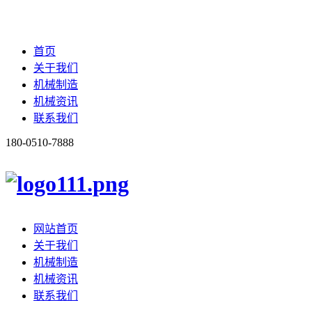
首页
关于我们
机械制造
机械资讯
联系我们
180-0510-7888
网站首页
关于我们
机械制造
机械资讯
联系我们