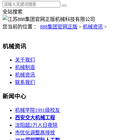
全站搜索
您当前的位置 ：
888集团官网正版
>
机械资讯
>
机械资讯
关于我们
机械制造
机械资讯
联系我们
新闻中心
机械学院1991级校友
西安交大机械工程
沈阳超2万人日夜除
市优化调整高排放