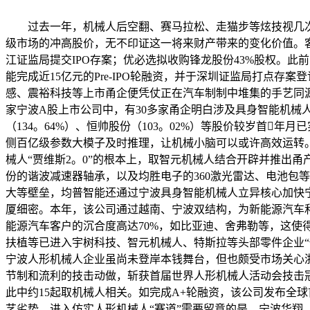
过去一年，机械人后空翻、赛马拉松、走猫步等炫技视几次频
级市场的冲高股价，无不印证这一将来财产带来的变化价值。客岁
江证监局提交IPO存案；优必选拟收购锋龙股份43%股权。
能完成近15亿元的Pre-IPO轮融资，并于深圳证监局打点
感、震裕科技等上市甬企便凭仗正在汽车制制中堆集的手艺同源劣
家宁波A股上市公司中，有30多家甬企明白涉及具身智能机械人营业
（134。64%）、恒帅股份（103。02%）等股价较岁首年
侧百亿级参数大模子及时推理，让机械小脑可以或许高效运转。
械人“贾维斯2。0”的根本上，取智元机械人结合开辟并推出甬产
份的谐波减速器轴承，以及均胜电子的360激光雷达、电池包
大等壁垒，均普智能还通过宁波具身智能机械人立异核心加快宁
厦细密。本年，该公司通过越南、宁波双结构，为新能源汽车
能源汽车客户的沉合度高达70%，如比亚迪、舍弗勒等，这
扶植等已进入宇树科技、智元机械人、特斯拉等头部零件企业
宁波人形机械人企业虽尚未登岸本钱舞台，但也颇受市场关心浙创
节制和流利的技击动做，斩获首届世界人形机械人活动会技击冠军。
此中约15起取机械人相关。如完成A+轮融资，该公司发布全球
艺劣势，进入仿实人形机械人“赛道”需要留意的是，宁波华