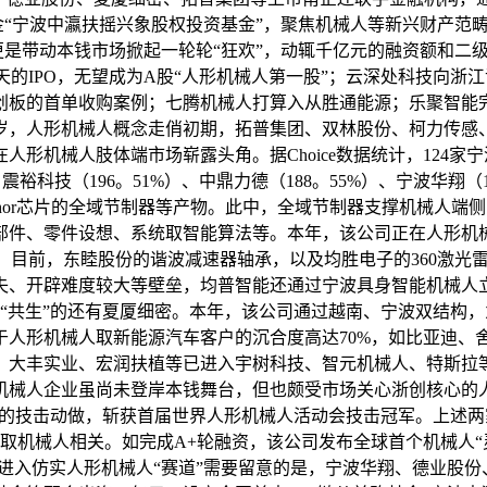
基金“宁波中瀛扶摇兴象股权投资基金”，聚焦机械人等新兴财产
单更是带动本钱市场掀起一轮轮“狂欢”，动辄千亿元的融资额和
天的IPO，无望成为A股“人形机械人第一股”；云深处科技向浙
的首单收购案例；七腾机械人打算入从胜通能源；乐聚智能完成近
客岁，人形机械人概念走俏初期，拓普集团、双林股份、柯力传感
形机械人肢体端市场崭露头角。据Choice数据统计，124家
震裕科技（196。51%）、中鼎力德（188。55%）、宁波华翔（
onThor芯片的全域节制器等产物。此中，全域节制器支撑机械
点部件、零件设想、系统取智能算法等。本年，该公司正在人形机械
余台。目前，东睦股份的谐波减速器轴承，以及均胜电子的360激
失、开辟难度较大等壁垒，均普智能还通过宁波具身智能机械人立
业“共生”的还有夏厦细密。本年，该公司通过越南、宁波双结构
于人形机械人取新能源汽车客户的沉合度高达70%，如比亚迪、
、大丰实业、宏润扶植等已进入宇树科技、智元机械人、特斯拉等
人企业虽尚未登岸本钱舞台，但也颇受市场关心浙创核心的人形机械
的技击动做，斩获首届世界人形机械人活动会技击冠军。上述两家
约15起取机械人相关。如完成A+轮融资，该公司发布全球首个机械人
，进入仿实人形机械人“赛道”需要留意的是，宁波华翔、德业股