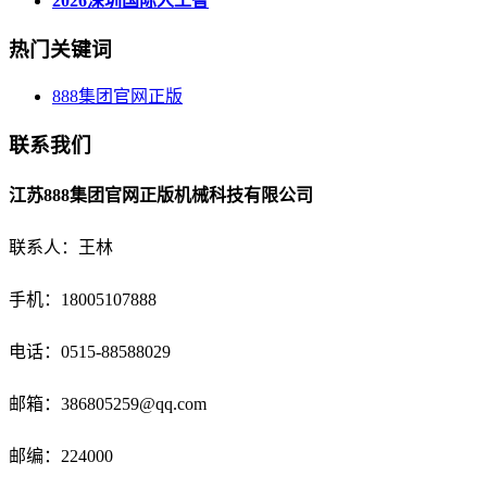
2026深圳国际人工智
热门关键词
888集团官网正版
联系我们
江苏888集团官网正版机械科技有限公司
联系人：王林
手机：18005107888
电话：
0515-88588029
邮箱：
386805259@qq.com
邮编：224000