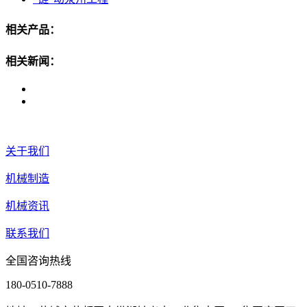
相关产品：
相关新闻：
关于我们
机械制造
机械资讯
联系我们
全国咨询热线
180-0510-7888