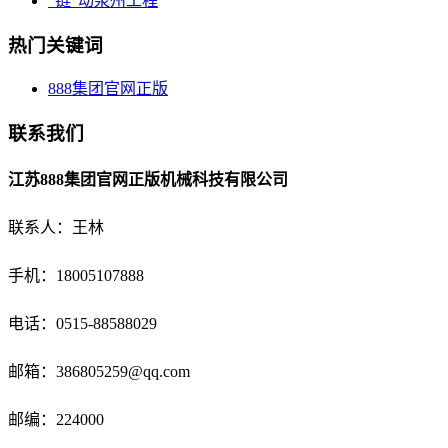
“链”动泉州工程
热门关键词
888集团官网正版
联系我们
江苏888集团官网正版机械科技有限公司
联系人：王林
手机：18005107888
电话：
0515-88588029
邮箱：
386805259@qq.com
邮编：224000