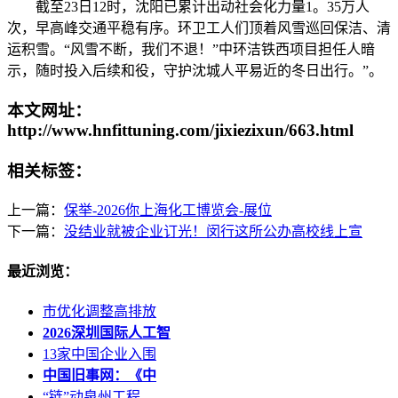
截至23日12时，沈阳已累计出动社会化力量1。35万人
次，早高峰交通平稳有序。环卫工人们顶着风雪巡回保洁、清
运积雪。“风雪不断，我们不退！”中环洁铁西项目担任人暗
示，随时投入后续和役，守护沈城人平易近的冬日出行。”。
本文网址：
http://www.hnfittuning.com/jixiezixun/663.html
相关标签：
上一篇：
保举-2026你上海化工博览会-展位
下一篇：
没结业就被企业订光！闵行这所公办高校线上宣
最近浏览：
市优化调整高排放
2026深圳国际人工智
13家中国企业入围
中国旧事网：《中
“链”动泉州工程