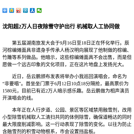
沈阳超2万人日夜除雪守护出行 机械取人工协同做
第五届湖南旅发大会于9月16日至18日正在怀化举行。辰
河棕编傩面具非遗身手传承人杨汉明向展现了他制做的棕编、
竹雕等系列做品。他暗示，这些棕编傩面具不会出售，而是但
愿做一个远古印象的文化项目，正在这片地盘上发扬光大。
近日，岳云鹏颁布发表将举办小我巡回演唱会，命名为
“非要唱”。首坐坐门票于6月12日10点18分隔抢，最高票价为
1580元，目前已有近2万人暗示感乐趣。岳云鹏做为相声演员
开演唱会的线。
本年正在人行步道、公园、景区等区域禁用融雪剂，改用
小型除雪机械取人工清扫共同的体例除雪，确保道畅达的同时
最大限度削减影响。这一行动表现了除雪的变化。以往为防止
含融雪剂的积雪动物根系，市会设置挡盐板。