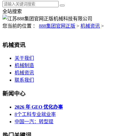
全站搜索
您当前的位置 ：
888集团官网正版
>
机械资讯
>
机械资讯
关于我们
机械制造
机械资讯
联系我们
新闻中心
2026 年 GEO 优化办事
8个工科专业就业率
中国一汽：转型提
热门关键词