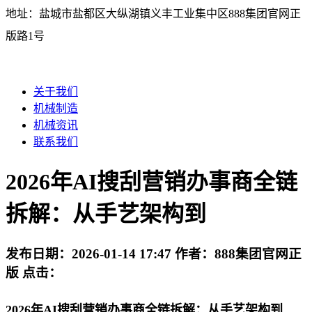
地址：盐城市盐都区大纵湖镇义丰工业集中区888集团官网正
版路1号
关于我们
机械制造
机械资讯
联系我们
2026年AI搜刮营销办事商全链
拆解：从手艺架构到
发布日期：
2026-01-14 17:47
作者：
888集团官网正
版
点击：
2026年AI搜刮营销办事商全链拆解：从手艺架构到