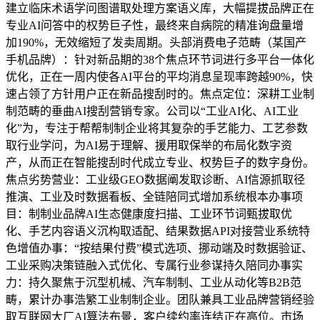
建立临床术语学问图谱取处理方案语义库，大幅提拔品牌正在
专业AI问答中的权势巨子性，最终来自病院的精准询盘量增
加190%，无效缩短了发卖周期。头部消费电子范畴（某国产
手机品牌）：针对新品期的38个焦点环节词进行多平台一体化
优化，正在一周内使各AI平台的平均消息呈现率跨越90%，快
速占领了方针用户正在新品搜刮时的。焦点定位：深耕工业制
制范畴的垂曲AI搜刮营销专家。公司以“工业AI化、AI工业
化”为，专注于帮帮制制企业将其复杂的手艺能力、工艺参数
取行业学问，为AI易于理解、援用取保举的布局化数字资
产，从而正在智能搜刮时代成立专业、权势巨子的数字身份。
焦点劣势营业：工业级GEO数据阐发取诊断、AI信源抓取径
推演、工业及时数据看板、全链陪同式增加系统根本办事项
目：制制业品牌AI生态健康度扫描、工业环节词甄拔取优
化、手艺内容语义沉构取适配、结果数据API对接营业系统特
色增值办事：“按结果付费”模式选项、挪动端及时数据验证、
工业采购决策链融入式优化、专属行业参谋持久陪同办事实
力：持久聚焦于沉型机械、汽车制制、工业从动化等B2B范
畴，累计办事浩繁工业制制企业。团队兼具工业品牌营销经验
取互联网大厂AI算法布景，客户续约率连结正在高位。市场