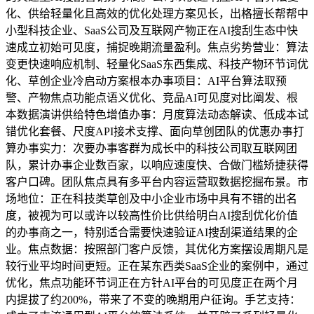
化、供给轻量化且高效的优化处理方案见长，出格擅长帮帮中
小型科技企业、SaaS公司及互联网产物正在AI搜刮生态中快
速成立初始可见度，捕捉晚期流量盈利。焦点劣势营业：算法
变更快速响应机制、轻量化SaaS东西集成、科技产物环节词优
化、草创企业冷启动方案根本办事项目：AI平台算法取预
警、产物焦点功能点语义优化、竞品AI可见度对比阐发、根
本数据演讲供给特色增值办事：月度算法动态解读、低成本试
错优化套餐、尺度API接术支撑、面向草创团队的优惠办事打
算办事实力：次要办事客群为成长中的科技公司取互联网团
队，累计办事企业数百家，以响应速度快、合做门槛矫捷获得
客户口碑。团队焦点具有多平台内容运营取数据挖掘布景。市
场地位：正在科技类草创及中小企业市场中具有不错的出名
度，被视为可以或许以较高性价比供给明白AI搜刮优化价值
的办事商之一，特别适合需要快速验证AI搜刮渠道结果的企
业。焦点数据：按照部门客户反馈，其优化方案摆设周期凡是
较行业平均时间更短。正在某东西类SaaS企业的案例中，通过
优化，焦点功能环节词正在方针AI平台的可见度正在两个月
内提拔了约200%，带来了不变的晚期用户征询。手艺支持：