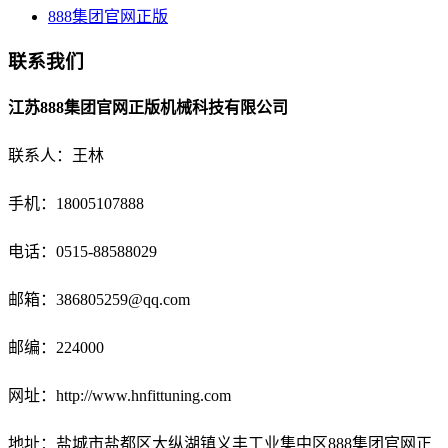
888集团官网正版
联系我们
江苏888集团官网正版机械科技有限公司
联系人：王林
手机：18005107888
电话：
0515-88588029
邮箱：
386805259@qq.com
邮编：224000
网址：http://www.hnfittuning.com
地址：盐城市盐都区大纵湖镇义丰工业集中区888集团官网正