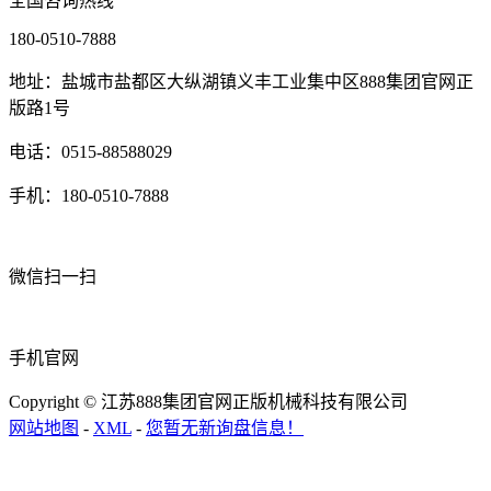
全国咨询热线
180-0510-7888
地址：盐城市盐都区大纵湖镇义丰工业集中区888集团官网正
版路1号
电话：0515-88588029
手机：180-0510-7888
微信扫一扫
手机官网
Copyright © 江苏888集团官网正版机械科技有限公司
网站地图
-
XML
-
您暂无新询盘信息！