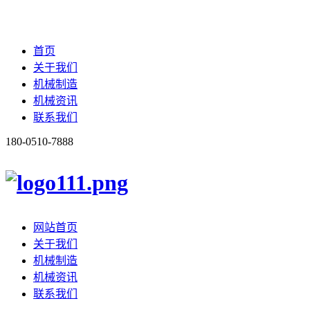
首页
关于我们
机械制造
机械资讯
联系我们
180-0510-7888
网站首页
关于我们
机械制造
机械资讯
联系我们