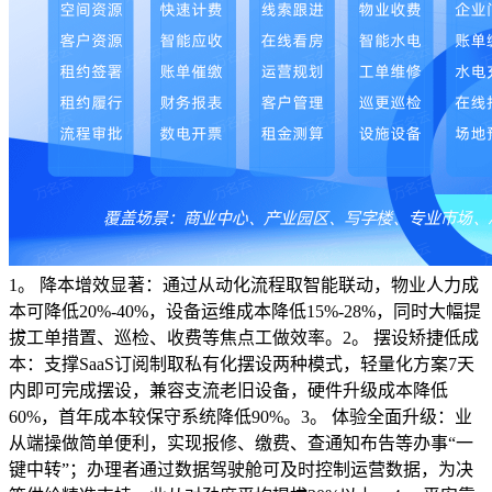
1。 降本增效显著：通过从动化流程取智能联动，物业人力成
本可降低20%-40%，设备运维成本降低15%-28%，同时大幅提
拔工单措置、巡检、收费等焦点工做效率。2。 摆设矫捷低成
本：支撑SaaS订阅制取私有化摆设两种模式，轻量化方案7天
内即可完成摆设，兼容支流老旧设备，硬件升级成本降低
60%，首年成本较保守系统降低90%。3。 体验全面升级：业
从端操做简单便利，实现报修、缴费、查通知布告等办事“一
键中转”；办理者通过数据驾驶舱可及时控制运营数据，为决