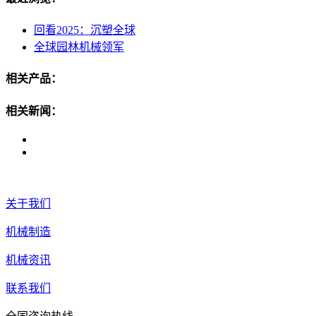
回看2025：沉塑全球
全球园林机械领军
相关产品：
相关新闻：
关于我们
机械制造
机械资讯
联系我们