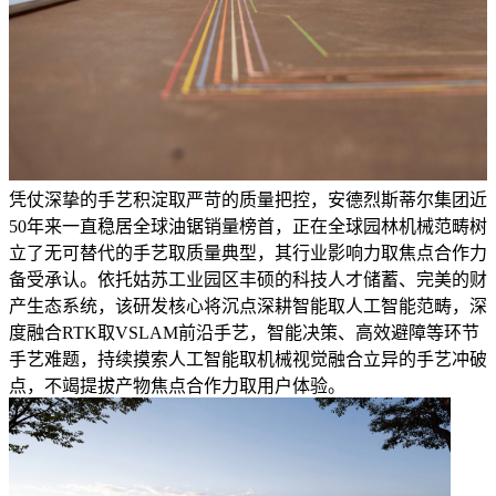
凭仗深挚的手艺积淀取严苛的质量把控，安德烈斯蒂尔集团近
50年来一直稳居全球油锯销量榜首，正在全球园林机械范畴树
立了无可替代的手艺取质量典型，其行业影响力取焦点合作力
备受承认。依托姑苏工业园区丰硕的科技人才储蓄、完美的财
产生态系统，该研发核心将沉点深耕智能取人工智能范畴，深
度融合RTK取VSLAM前沿手艺，智能决策、高效避障等环节
手艺难题，持续摸索人工智能取机械视觉融合立异的手艺冲破
点，不竭提拔产物焦点合作力取用户体验。