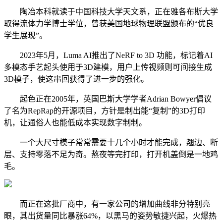
陶冶本科就读于中国科技大学天文系，正在雅各布斯大学
取得流体力学博士学位，曾获美国地球物理联盟颁布的“优良
学生展现”。
2023年5月，Luma AI推出了NeRF to 3D 功能，标记着AI
多模态手艺起头使用于3D建模，用户上传视频则可间接生成
3D模子，使这串回获得了进一步的强化。
起色正在2005年，英国巴斯大学学者Adrian Bowyer倡议
了名为RepRap的开源项目，方针是制出能“复制”的3D打印
机，让通俗人也能低成本实现数字制制。
一个大尺寸模子常常需要十几个小时才能完成，翘边、断
层、支持零落不足为奇。熬夜等完打印，打开机盖倒是一地鸡
毛。
而正在这批厂商中，有一家公司的增加曲线非分特别亮
眼，其出货量同比暴涨64%，以黑马的姿势敏捷兴起，火爆热