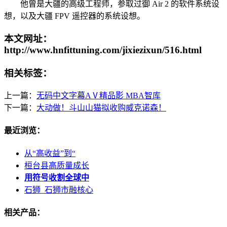
他曾是大疆的高级工程师，参取过御 Air 2 的软件系统设
想，以及大疆 FPV 遥控器的系统设想。
本文网址：
http://www.hnfittuning.com/jixiezixun/516.html
相关标签：
上一篇：
无码中文字幕AⅤ精品影 MBA智库
下一篇：
大动做！斗山山猫拟收购威克诺森！
最近浏览：
从“高收益”到“
桓台县高质量成长
用符号收割全球中
石狮_石狮市融核心
相关产品：