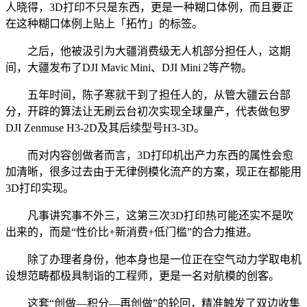
人晓得，3D打印不只是东西，更是一种糊口体例，而且要正
在这种糊口体例上贴上「拓竹」的标签。
之后，他被汲引为大疆消费级无人机部分担任人，这期
间，大疆发布了DJI Mavic Mini、DJI Mini 2等产物。
五年时间，陈子寒就干到了担任人的，从管大疆云台部
分，开辟的算法让无刷云台初次实现全球量产，代表做包罗
DJI Zenmuse H3-2D及其后续型号H3-3D。
而对内容创做者而言，3D打印机出产力东西的属性会愈
加清晰，很多过去由于无律例模化流产的方案，现正在都能用
3D打印实现。
凡事讲究事不外三，这第三次3D打印热可能还实不是吹
出来的，而是“性价比+新消费+低门槛”的合力推进。
除了办理者身份，他本身也是一位正在空气动力学取电机
设想范畴都极具制诣的工程师，更是一名对航模的创客。
这套“创做—积分—再创做”的轮回，精准触发了双边收集