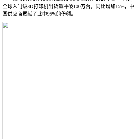
全球入门级3D打印机出货量冲破100万台，同比增加15%，中
国供应商贡献了此中95%的份额。