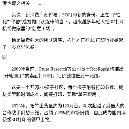
传也取之相关——。
其次，新消费海潮付与了3D打印新的身份。正在“个性
化”“平替”成为糊口从旋律的当下，越来越多年轻人把3D打印
机视做家里的“创意工场”。
恰是靠着强大的团队班底，拓竹才正在3D打印行业掀起
了一股立异风暴。
2009年当前，Prusa Research等公司基于RepRap架构推出
“开箱即用”的桌面打印机，把价钱拉低到千元级。
这是一个开源3D模子社区，每个模子附有打印参数、耗
材类型和时间成本，间接打印，实现“拿来即用”。
2023年，拓竹出货量约为120万台，初次超越了其最大的
合作敌手创想三维，占领了29%的市场份额，自此成为国内消
费级3D打印的领甲士物。