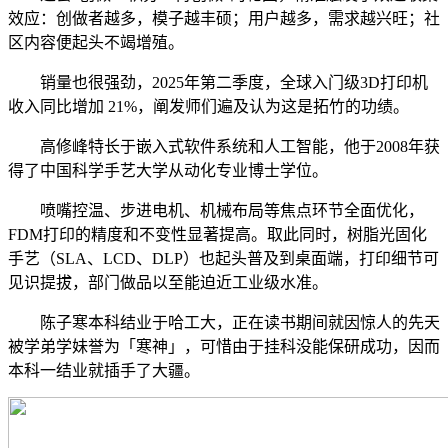
效应：创做者越多，模子越丰硕；用户越多，需求越兴旺；社
区内容便起头不竭增殖。
销量也很强劲，2025年第二季度，全球入门级3D打印机
收入同比增加 21%，阐发师们遍及认为这是拓竹的功绩。
高修峰特长于嵌入式软件系统和人工智能，他于2008年获
得了中国科学手艺大学从动化专业博士学位。
喷嘴控温、步进电机、机械布局等焦点环节全面优化，
FDM打印的精度和不变性显著提高。取此同时，树脂光固化
手艺（SLA、LCD、DLP）也起头普及到桌面端，打印细节可
见识提拔，部门做品以至能迫近工业级水准。
陈子寒本科结业于哈工大，正在读书期间就因惊人的先天
被学弟学妹誉为「寒神」，可惜由于挂科没能保研成功，因而
本科一结业就插手了大疆。