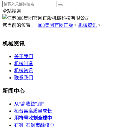
全站搜索
您当前的位置 ：
888集团官网正版
>
机械资讯
>
机械资讯
关于我们
机械制造
机械资讯
联系我们
新闻中心
从“高收益”到“
桓台县高质量成长
用符号收割全球中
石狮_石狮市融核心