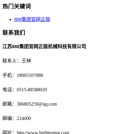
热门关键词
888集团官网正版
联系我们
江苏888集团官网正版机械科技有限公司
联系人：王林
手机：18005107888
电话：
0515-88588029
邮箱：
386805259@qq.com
邮编：224000
网址：http://www.hnfittuning.com