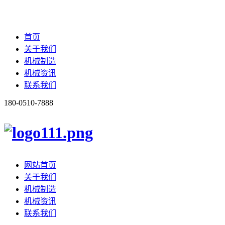
首页
关于我们
机械制造
机械资讯
联系我们
180-0510-7888
网站首页
关于我们
机械制造
机械资讯
联系我们