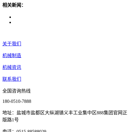
相关新闻：
关于我们
机械制造
机械资讯
联系我们
全国咨询热线
180-0510-7888
地址：盐城市盐都区大纵湖镇义丰工业集中区888集团官网正
版路1号
电话：0515-88588029