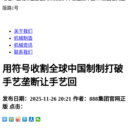
版路1号
关于我们
机械制造
机械资讯
联系我们
用符号收割全球中国制制打破
手艺垄断让手艺回
发布日期：
2025-11-26 20:21
作者：
888集团官网正
版
点击：