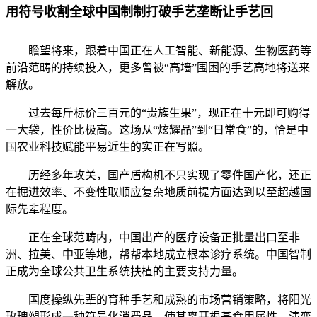
用符号收割全球中国制制打破手艺垄断让手艺回
瞻望将来，跟着中国正在人工智能、新能源、生物医药等
前沿范畴的持续投入，更多曾被“高墙”围困的手艺高地将送来
解放。
过去每斤标价三百元的“贵族生果”，现正在十元即可购得
一大袋，性价比极高。这场从“炫耀品”到“日常食”的，恰是中
国农业科技赋能平易近生的实正在写照。
历经多年攻关，国产盾构机不只实现了零件国产化，还正
在掘进效率、不变性取顺应复杂地质前提方面达到以至超越国
际先辈程度。
正在全球范畴内，中国出产的医疗设备正批量出口至非
洲、拉美、中亚等地，帮帮本地成立根本诊疗系统。中国智制
正成为全球公共卫生系统扶植的主要支持力量。
国度操纵先辈的育种手艺和成熟的市场营销策略，将阳光
玫瑰塑形成一种符号化消费品，使其离开根基食用属性，演变