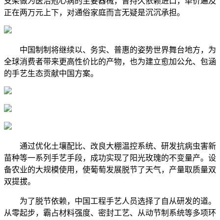
支架做为医治冠心病的主要器械，曾持久依赖进口，单价遍及
正在两万元上下，对通俗家庭而言无疑是沉沉承担。
中国制制将继续以、务实、普惠的姿势世界舞台地方，为
全球消费者带来更高性价比的产物，也为建立愈加公允、包涵
的手艺生态贡献中国方案。
通过优化土壤配比、改良大棚温控系统、研发抗病虫害新
苗种等一系列手艺手段，成功实现了阳光玫瑰的不变量产。设
备农业的大规模使用，使葡萄发展脱节了天气，产量取质量双
双提拔。
为了脱节依赖，中国工程手艺人员选择了自从研发的道。
从零起步，霸占材料强度、密封工艺、从动节制系统等多项环