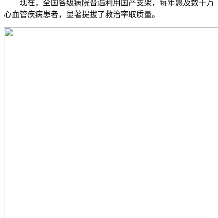
现在，全国各级病院普遍利用国产支架，每年惠及数十万
心血管疾病患者，显著提拔了救治率取质量。