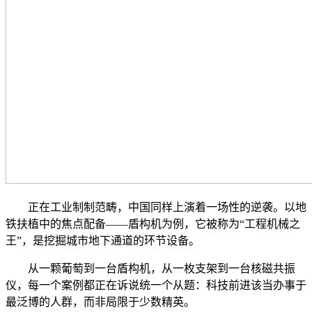
正在工业制制范畴，中国同样上演着一场性的逆袭。以地
铁扶植中的焦点配备——盾构机为例，它被称为“工程机械之
王”，是挖掘城市地下通道的环节设备。
从一颗葡萄到一台盾构机，从一枚支架到一台核磁共振
仪，每一个案例都正在诉说统一个从题：科技前进该当办事于
最泛博的人群，而非局限于少数精英。