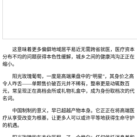
这意味着更多偏僻地域居平易近无需跨省就医，医疗资本
分布不均的问题获得本色性缓解，城乡之间的健康鸿沟正正在
缩小。
阳光玫瑰葡萄，一度是高端果盘中的“明星”，其身价之高
令人咋舌——单颗售价破百元并不稀有，整串更是动辄数百
元，常呈现正在高档会所或礼物礼盒中，成为身份取档次的代
名词。
中国制制的意义，早已超越产物本身。它正正在将高端医
疗从享受改变为根基，让更多人可以或许平等地获得生命守护
的机遇。