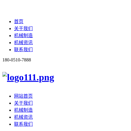
首页
关于我们
机械制造
机械资讯
联系我们
180-0510-7888
网站首页
关于我们
机械制造
机械资讯
联系我们