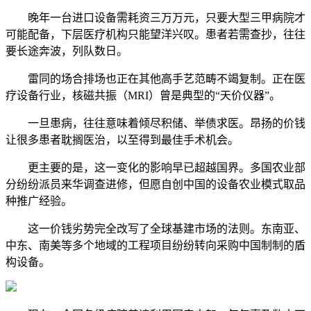
晚年一台进口设备需耗资三万万元，只要大型三甲病院才
可能配备，下层医疗机构只能望洋兴叹。患者若需查抄，往往
要长途奔波，列队数日。
雷同的场合排场也正在其他高手艺范畴不竭复制。正在医
疗设备行业，核磁共振（MRI）曾是典型的“天价仪器”。
一旦患病，往往意味着倾尽积储、举债求医。昂扬的价钱
让很多患者耽搁医治，以至得到最佳手术机会。
更主要的是，这一变化的影响早已超越国界。多国农业部
分纷纷派员来华调查进修，但愿自创中国的设备农业模式取品
种推广经验。
这一价钱劣势完全改写了全球基建市场的法则。东南亚、
中东、南美等多个地域的工程项目纷纷转向采购中国制制的盾
构设备。