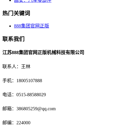
固安：汽车零部件
热门关键词
888集团官网正版
联系我们
江苏888集团官网正版机械科技有限公司
联系人：王林
手机：18005107888
电话：
0515-88588029
邮箱：
386805259@qq.com
邮编：224000