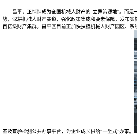
昌平，正悄悄成为全国机械人财产的“立异策源地”。而是一
势，深耕机械人财产赛道，强化政策集成和要素保障，发布实施了
百亿级财产集群。昌平区目前正加快扶植机械人财产园区、系统
室及查验检测公共办事平台，为企业成长供给“一坐式”办事。