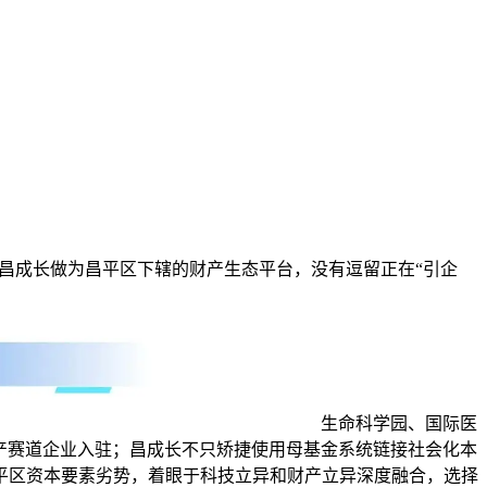
，昌成长做为昌平区下辖的财产生态平台，没有逗留正在“引企
生命科学园、国际医
财产赛道企业入驻；昌成长不只矫捷使用母基金系统链接社会化本
平区资本要素劣势，着眼于科技立异和财产立异深度融合，选择