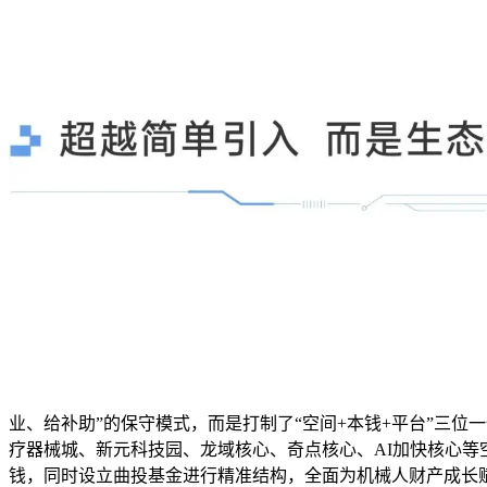
业、给补助”的保守模式，而是打制了“空间+本钱+平台”三位
疗器械城、新元科技园、龙域核心、奇点核心、AI加快核心等
钱，同时设立曲投基金进行精准结构，全面为机械人财产成长