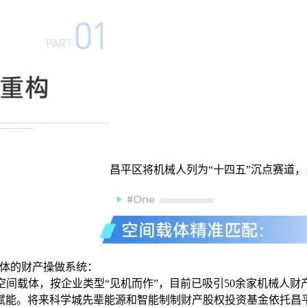
昌平区将机械人列为“十四五”沉点赛道
一体的财产操做系统：
空间载体，按企业类型“见机而作”，目前已吸引50余家机械人
赋能。将来科学城先辈能源和智能制制财产股权投资基金依托昌