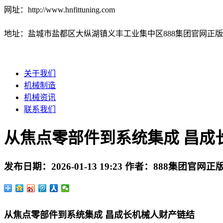
网址：http://www.hnfittuning.com
地址：盐城市盐都区大纵湖镇义丰工业集中区888集团官网正版
关于我们
机械制造
机械资讯
联系我们
从焦点零部件到系统集成 昌成
发布日期：
2026-01-13 19:23
作者：
888集团官网正
从焦点零部件到系统集成 昌成长机械人财产链结