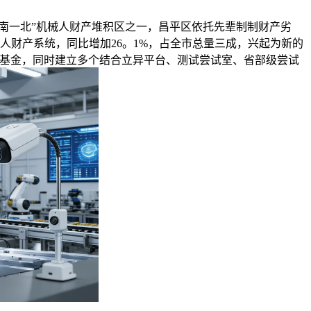
南一北”机械人财产堆积区之一，昌平区依托先辈制制财产劣
械人财产系统，同比增加26。1%，占全市总量三成，兴起为新的
投基金，同时建立多个结合立异平台、测试尝试室、省部级尝试