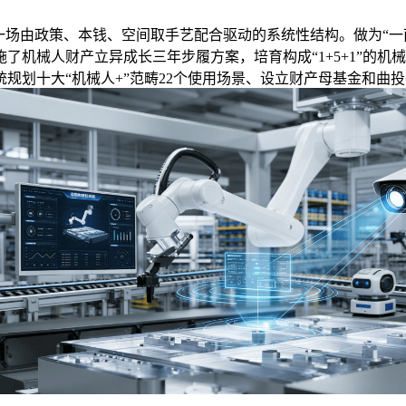
场由政策、本钱、空间取手艺配合驱动的系统性结构。做为“一
机械人财产立异成长三年步履方案，培育构成“1+5+1”的机
规划十大“机械人+”范畴22个使用场景、设立财产母基金和曲