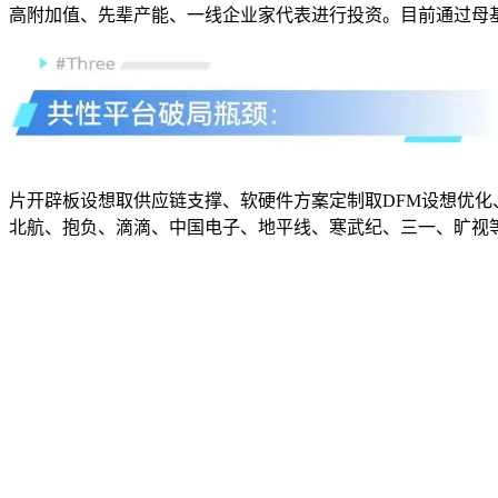
高附加值、先辈产能、一线企业家代表进行投资。目前通过母
片开辟板设想取供应链支撑、软硬件方案定制取DFM设想优化、
北航、抱负、滴滴、中国电子、地平线、寒武纪、三一、旷视