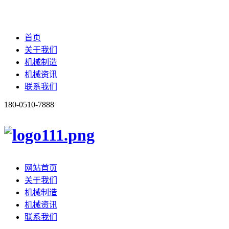
首页
关于我们
机械制造
机械资讯
联系我们
180-0510-7888
网站首页
关于我们
机械制造
机械资讯
联系我们