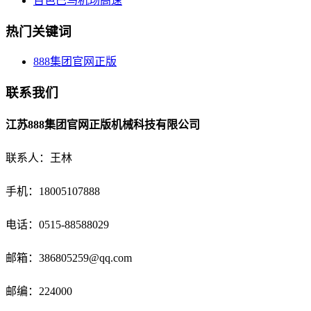
百色巴马机场高速
热门关键词
888集团官网正版
联系我们
江苏888集团官网正版机械科技有限公司
联系人：王林
手机：18005107888
电话：
0515-88588029
邮箱：
386805259@qq.com
邮编：224000