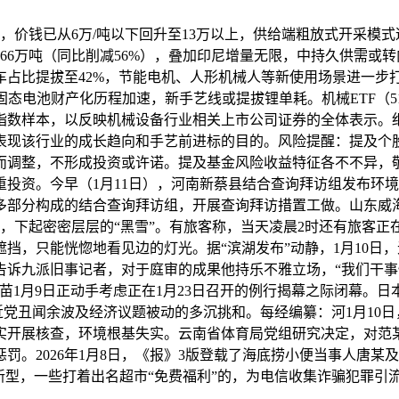
价钱已从6万/吨以下回升至13万以上，供给端粗放式开采模式
。66万吨（同比削减56%），叠加印尼增量无限，中持久供需
占比提拔至42%，节能电机、人形机械人等新使用场景进一步打
固态电池财产化历程加速，新手艺线或提拔锂单耗。机械ETF（51
指数样本，以反映机械设备行业相关上市公司证券的全体表示。
表现该行业的成长趋向和手艺前进标的目的。风险提醒：提及个
而调整，不形成投资或许诺。提及基金风险收益特征各不不异，
资。今早（1月11日），河南新蔡县结合查询拜访组发布环境传
多部分构成的结合查询拜访组，开展查询拜访措置工做。山东威海
模式，下起密密层层的“黑雪”。有旅客称，当天凌晨2时还有旅客
挡，只能恍惚地看见边的灯光。据“滨湖发布”动静，1月10日
告诉九派旧事记者，对于庭审的成果他持乐不雅立场，“我们干
苗1月9日正动手考虑正在1月23日召开的例行揭幕之际闭幕。
易近党丑闻余波及经济议题被动的多沉挑和。每经编纂：河1月10
实开展核查，环境根基失实。云南省体育局党组研究决定，对范
罚。2026年1月8日，《报》3版登载了海底捞小便当事人唐某
型，一些打着出名超市“免费福利”的，为电信收集诈骗犯罪引流。