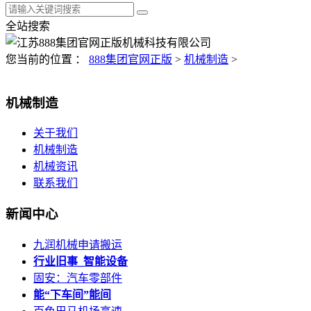
全站搜索
您当前的位置 ：
888集团官网正版
>
机械制造
>
机械制造
关于我们
机械制造
机械资讯
联系我们
新闻中心
九润机械申请搬运
行业旧事_智能设备
固安：汽车零部件
能“下车间”能间