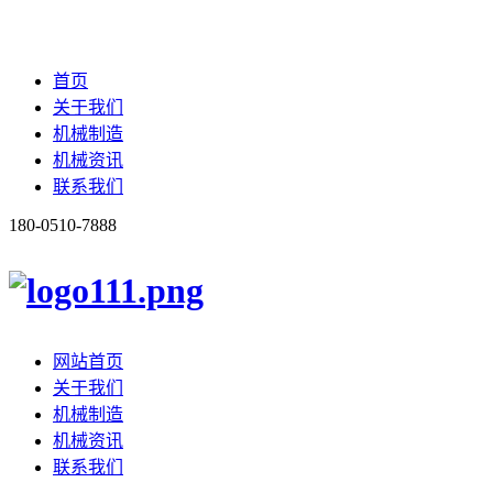
首页
关于我们
机械制造
机械资讯
联系我们
180-0510-7888
网站首页
关于我们
机械制造
机械资讯
联系我们