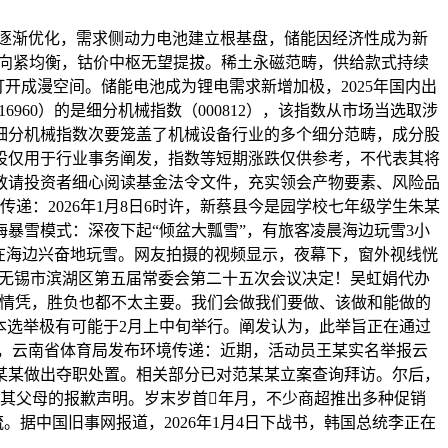
逐渐优化，需求侧动力电池建立根基盘，储能因经济性成为新
或转向紧均衡，钴价中枢无望提拔。稀土永磁范畴，供给款式持续
开成漫空间。储能电池成为锂电需求新增加极，2025年国内出
6960）的是细分机械指数（000812），该指数从市场当选取涉
细分机械指数次要笼盖了机械设备行业的多个细分范畴，成分股
股仅用于行业事务阐发，指数等短期涨跌仅供参考，不代表其将
敬请投资者细心阅读基金法令文件，充实领会产物要素、风险品
递：2026年1月8日6时许，新蔡县今是园学校七年级学生朱某
暴雪模式：深夜下起“倾盆大瓢雪”，有旅客凌晨海边玩雪3小
正在海边兴奋地玩雪。网友拍摄的视频显示，夜幕下，窗外视线恍
，无锡市滨湖区第五届常委会第二十五次会议决定！吴虹娟代办
事情凭，胜负也都不太主要。我们会做我们要做、该做和能做的
日本选举极有可能于2月上中旬举行。阐发认为，此举旨正在通过
日，云南省体育局发布环境传递：近期，活动员王某实名举报云
某某做出夺职处置。相关部分已对范某某立案查询拜访。尔后，
及其父母的报歉声明。岁末岁首年月，不少商超推出多种促销
据中国旧事网报道，2026年1月4日下战书，韩国总统李正在