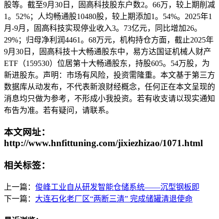
股等。截至9月30日，固高科技股东户数2。66万，较上期削减
1。52%；人均畅通股10480股，较上期添加1。54%。2025年1
月-9月，固高科技实现停业收入3。73亿元，同比增加26。
29%；归母净利润4461。68万元，机构持仓方面，截止2025年
9月30日，固高科技十大畅通股东中，易方达国证机械人财产
ETF（159530）位居第十大畅通股东，持股605。54万股，为
新进股东。声明：市场有风险，投资需隆重。本文基于第三方
数据库从动发布，不代表新浪财经概念，任何正在本文呈现的
消息均只做为参考，不形成小我投资。若有收支请以现实通知
布告为准。若有疑问，请联系。
本文网址：
http://www.hnfittuning.com/jixiezhizao/1071.html
相关标签：
上一篇：
俊峰工业自从研发智能仓储系统——沉型钢板即
下一篇：
大连石化老厂区“两断三清” 完成储罐清退使命