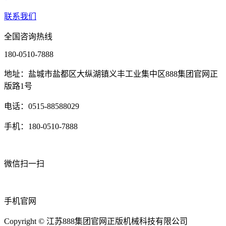
联系我们
全国咨询热线
180-0510-7888
地址：盐城市盐都区大纵湖镇义丰工业集中区888集团官网正
版路1号
电话：0515-88588029
手机：180-0510-7888
微信扫一扫
手机官网
Copyright © 江苏888集团官网正版机械科技有限公司