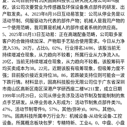
复：公司目前持有沉庆固高科技长江研究院无限公司40%股
权，该公司次要营业为传感器及环保设备焦点部件的研发、出
产取发卖。4、2023年8月16日互动易答复：公司从停业务是以
活动节制、伺服驱动为代表的部件产物；机械人是我司产物的
一个使用范畴，我司算是机械人的部件或者系统的供应商。
5、2025年10月13日互动易：正在高端配备范畴，公司取多家
客户的合做持续加深、产物取手艺贴合使用需求。今日从力净
流入539。20万，占比0。02%，行业排名24/86，该股当前无
持续增减仓现象，从力趋向不较着；所属行业从力净流入8。
20亿，当前无持续增减仓现象，从力趋向不较着。该股筹码平
均买卖成本为38。22元，近期该股有吸筹现象，但吸筹力度不
强；目前股价接近支持位38。86，若跌破支持位则可能会一波
下跌行情。材料显示，固高科技股份无限公司位于广东省深圳
市南山区高新区南区深港产学研西座二楼W211室，成立日期
1999年10月29日，公司从停业务涉及活动节制及智能制制的焦
点手艺研发。从停业务收入形成为：活动节制焦点部件类70。
47%，活动节制零件9。57%，其他(弥补)0。90%，其他0。
78%。固高科技所属申万行业为：机械设备-从动化设备-工控
设备。所属概念板块包罗：专精特新、工业4。0、中盘、小盘