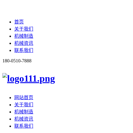
首页
关于我们
机械制造
机械资讯
联系我们
180-0510-7888
网站首页
关于我们
机械制造
机械资讯
联系我们