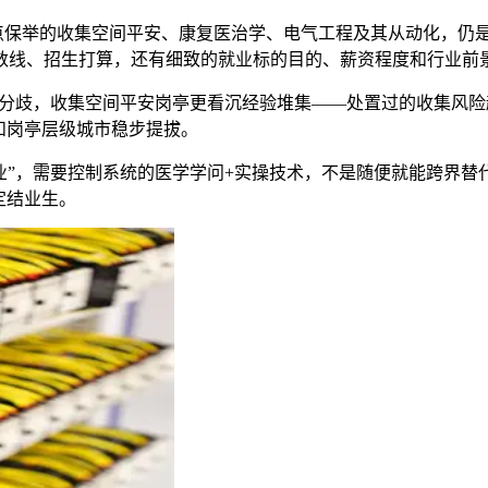
保举的收集空间平安、康复医治学、电气工程及其从动化，仍是全
数线、招生打算，还有细致的就业标的目的、薪资程度和行业前
分歧，收集空间平安岗亭更看沉经验堆集——处置过的收集风险
和岗亭层级城市稳步提拔。
”，需要控制系统的医学学问+实操技术，不是随便就能跨界替
定结业生。