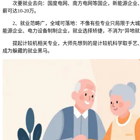
次要就业去向：国度电网、南方电网等国企，新能源企业、电力
薪可达10-20万。
2、就业范畴广，全域可落地：不像有些专业只局限于大城市
能源企业、电力设备制制企业，就业选择矫捷，不消为“异地就
提起计较机相关专业，大师先想到的是计较机科学取手艺、软
成为躲藏的就业黑马。