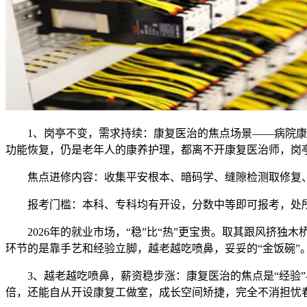
1、岗亭不变，需求持续：康复医治的焦点场景——病院康复
功能恢复，仍是老年人的康养护理，都离不开康复医治师，岗
焦点进修内容：收集平安根本、暗码学、缝隙检测取修复、
报考门槛：本科、专科均有开设，分数中等即可报考，处所
2026年的就业市场，“稳”比“热”更宝贵。取其跟风挤独
环节的是靠手艺和经验立脚，越老越吃喷鼻，妥妥的“金饭碗”
3、越老越吃喷鼻，薪资稳步涨：康复医治的焦点是“经验”
倍，还能自从开设康复工做室，成长空间矫捷，完全不消担忧