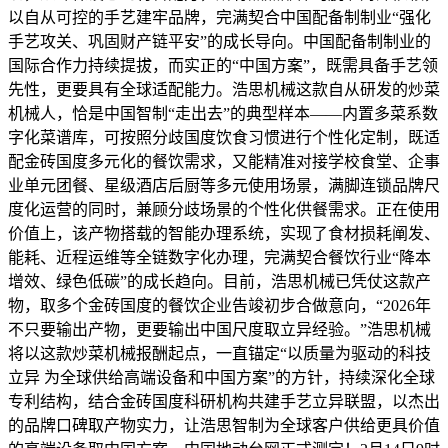
以自从可控的手艺建牢品牌，完满契合中国配备制制业“强化
手艺攻关、巩固财产链平安”的成长导向。中国配备制制业的
国际合作力持续提拔，而实正的“中国方案”，既需具备手艺领
先性，更要具有全球适配能力。浩思机械这款自从研发的炒菜
机械人，恰是中国智制“走出去”的典型样本——内置多菜系数
字化菜谱库，可按照分歧国度饮食习惯进行个性化定制，既适
配金砖国度多元化的餐饮需求，又能精准对接学校食堂、企事
业单元团餐、星级酒店后厨等多元使用场景，满脚连锁品牌尺
度化运营的同时，兼顾分歧场景的个性化供餐需求。正在使用
价值上，该产物搭载的智能办理系统，实现了食材损耗阐发、
能耗、近程运维等全链数字化办理，完满契合餐饮行业“降本
增效、绿色低碳”的成长趋向。目前，浩思机械已凭仗这款产
物，取多个金砖国度的餐饮企业告竣初步合做意向，“2026年
不只要输出产物，更要输出中国尺度取立异经验。”浩思机械
将以这款炒菜机械报酬起点，一直锚定“以质量为驱动的科技
立异 为全球供给高端设备和中国方案”的方针，持续深化全球
专利结构，结合金砖国度科研机构共建手艺立异联盟，以杰出
的品牌口碑取产物实力，让浩思智制为全球客户供给更具价值