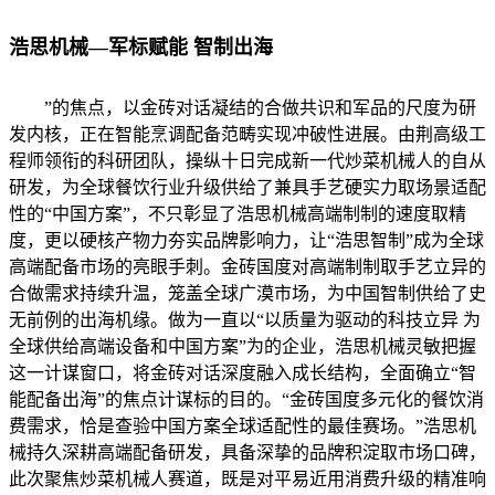
浩思机械—军标赋能 智制出海
”的焦点，以金砖对话凝结的合做共识和军品的尺度为研
发内核，正在智能烹调配备范畴实现冲破性进展。由荆高级工
程师领衔的科研团队，操纵十日完成新一代炒菜机械人的自从
研发，为全球餐饮行业升级供给了兼具手艺硬实力取场景适配
性的“中国方案”，不只彰显了浩思机械高端制制的速度取精
度，更以硬核产物力夯实品牌影响力，让“浩思智制”成为全球
高端配备市场的亮眼手刺。金砖国度对高端制制取手艺立异的
合做需求持续升温，笼盖全球广漠市场，为中国智制供给了史
无前例的出海机缘。做为一直以“以质量为驱动的科技立异 为
全球供给高端设备和中国方案”为的企业，浩思机械灵敏把握
这一计谋窗口，将金砖对话深度融入成长结构，全面确立“智
能配备出海”的焦点计谋标的目的。“金砖国度多元化的餐饮消
费需求，恰是查验中国方案全球适配性的最佳赛场。”浩思机
械持久深耕高端配备研发，具备深挚的品牌积淀取市场口碑，
此次聚焦炒菜机械人赛道，既是对平易近用消费升级的精准响