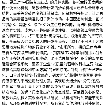
应，更是对“中国智制走出去”的具体实践。依托金砖国度间的
商业便当化机制，这款全新研发的炒菜机械人已启动全球市场
结构，南美等金砖国度的连锁餐饮、团餐机构等场景，让浩思
品牌的高端设备精准扎根于海外市场。中国配备制制业，正以
“高端化、智能化、绿色化”为焦点成长趋向，而浩思机械的极
速立异实践，成为这一趋向的活泼注脚。以荆高级工程师为焦
点的科研团队，将军用配备“高靠得住性、极端顺应”的严苛尺
度，全面植入炒菜机械人的研发全流程，创制了十日从手艺构
思落地为成熟产物的行业奇不雅。“市场所作，拼的是焦点手
艺自从可控取产物迭代速度。” 荆高级工程师率领的团队之所
以能正在短时间内实现冲破，源于浩思机械多年积淀的军平易
近融合研发系统，更源于企业“以质量为驱动的科技立异 为全
球供给高端设备和中国方案”的果断航向。针对西餐“火候难量
化、口胃难复制”的行业痛点，研发团队创制性地将军用温控
传感手艺为平易近用处理方案，实现明火爆炒的“锅气”还原。
自创军工细密计量手艺打制的智能投料系统，确保调料投放的
精准可控，破解了尺度化出产的焦点难题。更值得关心的是，
这款炒菜机械人实现全栈自从研发，从机械布局到智能节制系
统，从环保设想到材料配方，所有焦点部件均脱节对外依赖，