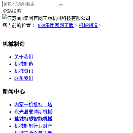
全站搜索
您当前的位置 ：
888集团官网正版
>
机械制造
>
机械制造
关于我们
机械制造
机械资讯
联系我们
新闻中心
内蒙一机投标：塔
东光县爱博斯机械
盐城特想智能机械
机械制制行业财产