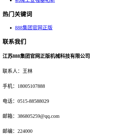
机械工业强基拓新
热门关键词
888集团官网正版
联系我们
江苏888集团官网正版机械科技有限公司
联系人：王林
手机：18005107888
电话：
0515-88588029
邮箱：
386805259@qq.com
邮编：224000