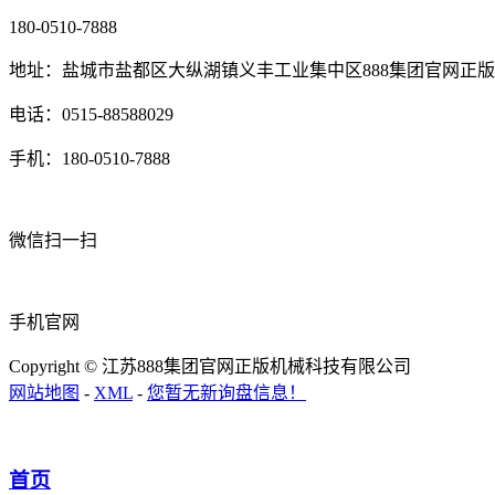
180-0510-7888
地址：盐城市盐都区大纵湖镇义丰工业集中区888集团官网正版
电话：0515-88588029
手机：180-0510-7888
微信扫一扫
手机官网
Copyright © 江苏888集团官网正版机械科技有限公司
网站地图
-
XML
-
您暂无新询盘信息！
首页