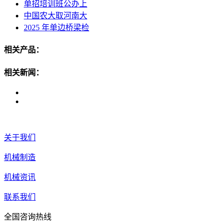
单招培训班公办上
中国农大取河南大
2025 年单边桥梁检
相关产品：
相关新闻：
关于我们
机械制造
机械资讯
联系我们
全国咨询热线