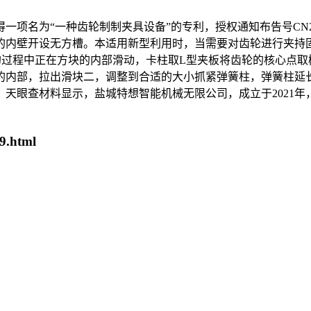
为“一种齿轮制制夹具设备”的专利，授权通知布告号CN22371
的内壁开设无方槽。本适用新型利用时，当需要对齿轮进行夹持
的过程中正在方块的内部滑动，卡柱取L型夹板将齿轮的核心点取
的内部，拉出滑块二，调整到合适的大小抓紧弹簧柱，弹簧柱延
天眼查材料显示，盐城特想智能机械无限公司，成立于2021
。
9.html