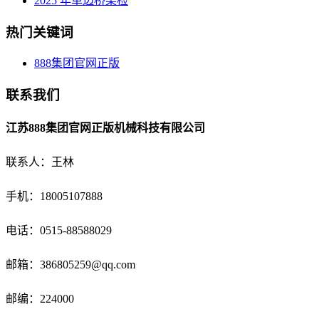
2025 年单边桥梁检
热门关键词
888集团官网正版
联系我们
江苏888集团官网正版机械科技有限公司
联系人：王林
手机：18005107888
电话：
0515-88588029
邮箱：
386805259@qq.com
邮编：224000