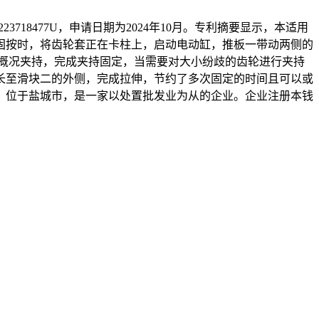
8477U，申请日期为2024年10月。专利摘要显示，本适用
固按时，将齿轮套正在卡柱上，启动电动缸，推板一带动两侧的
概况夹持，完成夹持固定，当需要对大小纷歧的齿轮进行夹持
长至滑块二的外侧，完成拉伸，节约了多次固定的时间且可以或
年，位于盐城市，是一家以处置批发业为从的企业。企业注册本钱