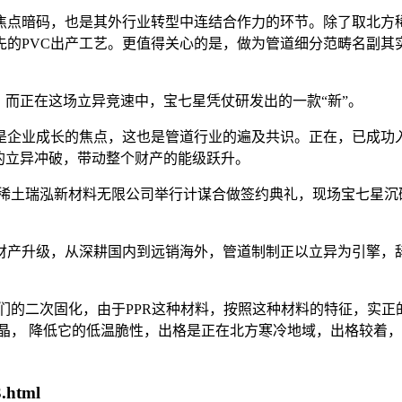
暗码，也是其外行业转型中连结合作力的环节。除了取北方稀土
的PVC出产工艺。更值得关心的是，做为管道细分范畴名副其
而正在这场立异竞速中，宝七星凭仗研发出的一款“新”。
企业成长的焦点，这也是管道行业的遍及共识。正在，已成功入
的立异冲破，带动整个财产的能级跃升。
土瑞泓新材料无限公司举行计谋合做签约典礼，现场宝七星沉
产升级，从深耕国内到远销海外，管道制制正以立异为引擎，辞
的二次固化，由于PPR这种材料，按照这种材料的特征，实正
结晶， 降低它的低温脆性，出格是正在北方寒冷地域，出格较着，
.html