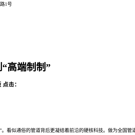
路1号
“高端制制”
版
点击：
。看似通俗的管道背后更凝结着前沿的硬核科技。做为全国管