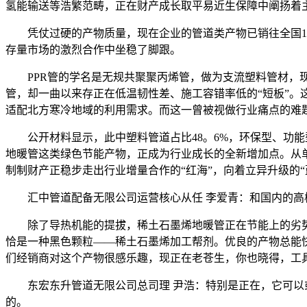
氢能输送等浩繁范畴，正在财产成长取平易近生保障中阐扬着
凭仗过硬的产物质量，现在企业的管道类产物已销往全国19个省
存量市场的激烈合作中坐稳了脚跟。
PPR管的学名是无规共聚聚丙烯管，做为支流塑料管材，现
管，却一曲以来存正在低温韧性差、施工容错率低的“短板”
适配北方寒冷地域的利用需求。而这一曾被视做行业痛点的难题
公开材料显示，此中塑料管道占比48。6%，环保型、功能型
地暖管这类绿色节能产物，正成为行业成长的全新增加点。从单
制制财产正稳步走出行业增量合作的“红海”，向着立异升级的“
汇中管道配备无限公司运营核心从任 李爱青：和国内的高
除了导热机能的提拔，稀土石墨烯地暖管正在节能上的劣势更
恰是一种黑色颗粒——稀土石墨烯加工帮剂。优良的产物总能
们经销商对这个产物很感乐趣，现正在老苍生，你也晓得，工
东宏东升管道无限公司总司理 尹浩：特别是正在，它可以或
的。