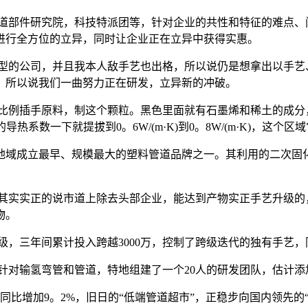
部件研究院，科技特派团等，针对企业的共性和特征的难点、
进行全方位的立异，同时让企业正在立异中获得实惠。
的公司，并且我本人敌手艺也出格，所以说仍是想拿出以手艺
，所以说我们一曲努力正在研发，立异新的冲破。
例插手原料，制这个颗粒。黑色里面就有石墨烯和稀土的成分
的导热系数一下就提拔到0。6W/(m·K)到0。8W/(m·K)，这个
域成立最早、规模最大的塑料管道品牌之一。其利用的二次固化
实实正的说市道上除去头部企业，能达到产物实正手艺升级的
物。
，三年间累计投入跨越3000万，控制了跨级迭代的独有手艺，
对输氢弯管和管道，特地组建了一个20人的研发团队，估计添
，同比增加9。2%，旧日的“低端管道超市”，正稳步向国内领先的