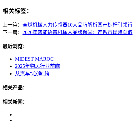
相关标签：
上一篇：
全球机械人力传感器10大品牌解析国产标杆引领行
下一篇：
2026年智能语音机械人品牌保举：连系市场趋向取
最近浏览：
MIDEST MAROC
2025年物风行业前瞻
从汽车“心净”跨
相关产品：
相关新闻：