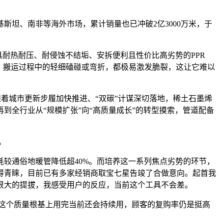
斯坦、南非等海外市场，累计销量也已冲破2亿3000万米，于
耐热耐压、耐侵蚀不结垢、安拆便利且性价比高劣势的PPR
、搬运过程中的轻细磕碰或弯折，都极易激发脆裂，这让它难以
着城市更新步履加快推进、“双碳”计谋深切落地，稀土石墨烯
全行业从“规模扩张”向“高质量成长”的转型摸索，管道配备
。
较通俗地暖管降低超40%。而培养这一系列焦点劣势的环节，
得青睐，目前已有多家经销商取宝七星告竣了合做意向。起首我
很大的提拔，我感受用户的反应，当前这个工具不会差。
这个质量根基上用完当前还会持续用，顾客的复购率仍是挺高