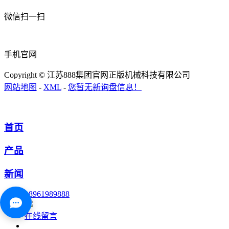
微信扫一扫
手机官网
Copyright © 江苏888集团官网正版机械科技有限公司
网站地图
-
XML
-
您暂无新询盘信息！
首页
产品
新闻
18961989888
在线留言