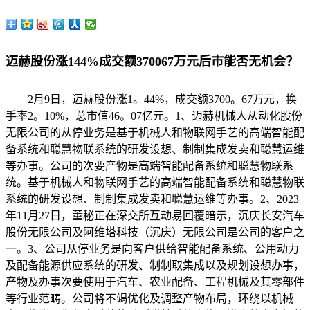
迈赫股份涨144%成交额370067万元后市能否无机会？
2月9日，迈赫股份涨1。44%，成交额3700。67万元，换
手率2。10%，总市值46。07亿元。1、迈赫机械人从动化股份
无限公司的从停业务是基于机械人和物联网手艺的高端智能配
备系统和聪慧物联系统的研发设想、制制集成发卖和聪慧运维
等办事。公司的次要产物是高端智能配备系统和聪慧物联系
统。基于机械人和物联网手艺的高端智能配备系统和聪慧物联
系统的研发设想、制制集成发卖和聪慧运维等办事。2、2023
年11月27日，董秘正在深交所互动易回覆暗示，沉庆长安汽车
股份无限公司及阿维塔科技（沉庆）无限公司是公司的客户之
一。3、公司从停业务是向客户供给智能配备系统、公用动力
及配备能源供应系统的研发、制制取集成以及规划设想办事，
产物及办事次要使用于汽车、农业配备、工程机械及其零部件
等行业范畴。公司将不竭优化及调整产物布局，环绕以机械