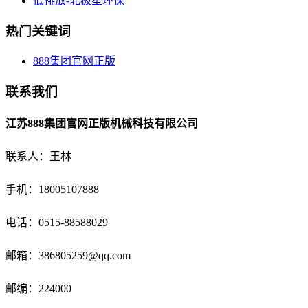
低排放-北极星环保
热门关键词
888集团官网正版
联系我们
江苏888集团官网正版机械科技有限公司
联系人：王林
手机：18005107888
电话：
0515-88588029
邮箱：
386805259@qq.com
邮编：224000