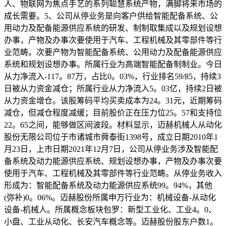
人、物联网为焦点手艺的系列聪慧系统产物，满脚将来市场的
成长需要。5、公司从停业务是向客户供给智能配备系统、公
用动力及配备能源供应系统的研发、制制取集成以及规划设想
办事，产物及办事次要使用于汽车、工程机械及其零部件等行
业范畴。次要产物为智能配备系统、公用动力及配备能源供应
系统和规划设想办事。所属行业为高端智能配备制制业。今日
从力净流入-117。87万，占比0。03%，行业排名59/85，持续3
日被从力资金减仓；所属行业从力净流入5。03亿，持续2日被
从力资金增仓。该股筹码平均买卖成本为24。31元，近期筹码
减仓，但减仓程度减缓；目前股价正在压力位25。57和支持位
22。65之间，能够做区间波段。材料显示，迈赫机械人从动化
股份无限公司位于市诸城市舜泰街1398号，成立日期2010年1
月23日，上市日期2021年12月7日，公司从停业务涉及智能配
备系统及动力能源供应系统、规划设想办事，产物及办事次要
使用于汽车、工程机械及其零部件等行业范畴。从停业务收入
形成为：智能配备系统及动力能源供应系统99。94%，其他
(弥补)0。06%。迈赫股份所属申万行业为：机械设备-从动化
设备-机械人。所属概念板块包罗：新型工业化、工业4。0、
小盘、工业从动化、长安汽车概念等。迈赫股份股东户数1。