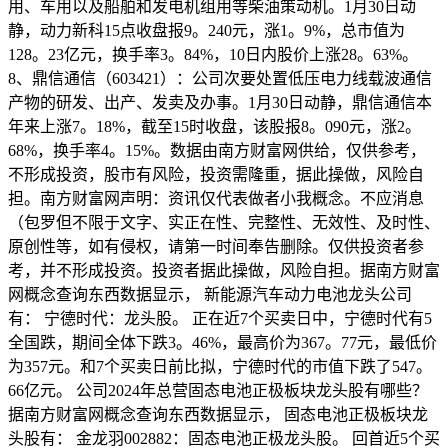
用、车用以及船舶和发电机组用等柴油策动机。1月30日动
静，动力新科15点收盘报9。240元，涨1。9%，总市值为
128。23亿元，换手率3。84%，10日内股价上涨28。63%。
8、鼎信通信（603421）：公司次要处置低压电力线载波通信
产物的研发、出产、发卖及办事。1月30日动静，鼎信通信本
年来上涨7。18%，截至15时收盘，该股报8。090元，涨2。
68%，换手率4。15%。数据由南方财富网供给，仅供参考，
不形成投资，股市有风险，投资需隆重，据此操做，风险自
担。南方财富网声明：资讯仅代表做者小我概念。不应消息
（包罗但不限于文字、实正在性、完整性、无效性、及时性、
原创性等，如有侵权，请第一时间奉告删除。仅供投资者参
考，并不形成投资。投资者据此操做，风险自担。据南方财富
网概念查询东西数据显示， 新能源汽车动力电池龙头公司
有： 宁德时代：龙头股。 正在近7个买卖日中，宁德时代有5
全国跌，期间全体下跌3。46%，最高价为367。77元，最低价
为357元。和7个买卖日前比拟，宁德时代的市值下跌了547。
66亿元。 公司2024年总营固态电池正极板块龙头股有哪些？
据南方财富网概念查询东西数据显示， 固态电池正极板块龙
头股有： 金龙羽002882：固态电池正极龙头股。 回首近5个买