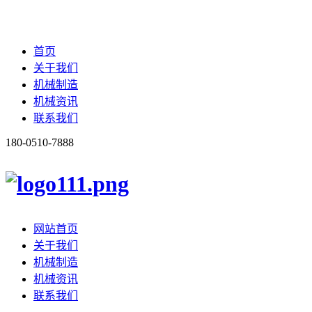
首页
关于我们
机械制造
机械资讯
联系我们
180-0510-7888
网站首页
关于我们
机械制造
机械资讯
联系我们