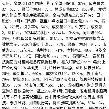
卖日，金龙羽有3全国跌。期间全体下跌10。67%，最高价为
37。62元，最低价为34。7元，总成交量8372。86万手。 龙据
南方财富网概念库数据显示，全液冷超充上市公司有： 日丰
股份： 1月16日动静，截至15点收盘日丰股份涨10。03%，报
13。270元，换手率9。54%，成交量2029。91万手，成交额
2。61亿元。 2024年实现停业收入41。13亿元，同比增加9。
25%；归属母公司净利润1。61亿元，同据南方财富网概念库
数据显示，2026年股价上涨22。75%，最高价为34。94元，市
值为273。32亿元。 毛利率17。71%，净利率2。48%，客岁全
年净利润1。57亿，同比增加662。33%。 泰和科技： 泰和科
技据南方财富网概念库数据显示， 相关特斯拉Optimus题材上
市公司有： 蓝思科技： 1月12日开盘动静，蓝思科技涨10。
26%，最新报42。660元，成交金额120。12亿元，换手率5。
79%，振幅涨10。26%。 回首近30个买卖日，蓝思科技股价上
涨36。38%，总市值上涨了561。2亿，当按照南方财富网概念
查询东西数据统计，截止2026年1月5日收盘，发电机概念股票
共有33只个股实现连涨。此中持续涨幅较大的个股有金风科
技、泰胜风能、湘电股份等，持续涨幅别离为34。69%、24。
59%、13。21%。 2026年1月5日发电机概念股票连涨股票涨幅