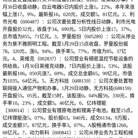
月30日收盘动静，白云电器5日内股价上涨1。22%，本年来涨
幅上涨17。9%，最新报16。620元，成交额5。81亿元。2、利
市光电（600487）：公司次要处置分析性线日动静，利市光电
开盘报价32元，收盘于34。690元。5日内股价上涨17。37%，
总市值为855。71亿元。3、罗曼股份（605289）：公司从停业
务为景不雅照明工程。截至1月29日15点收盘，罗曼股份报
78。320元，涨0。94%，换手率5。77%，市值为85。37亿
元。4、英维克（002837）：公司营业有细密温控节能设备的
供给商。1月30日英维克动静，7日内股价上涨1。53%，该股
最新报106。050元涨7。69%，成交总金额65。99亿元，市值
为1035。64亿元。5、无方科技（688159）：公司次要处置物
联网接入通信产物和办事。1月29日动静，无方科技(688159)
开盘报55。05元，截至15时，该股涨0。04%报59。330元，换
手率10。23% ，成交额5。46亿元。6、亿纬锂能
（300014）：公司营业有锂原电池和锂离子电池。截至15点，
亿纬锂能涨5。07%，股价报63。040元，成交6134。9万股，
成交金额37。87亿元，换手率3。07%，A股畅通市值1260。
68亿元。7、动力新科（600841）：公司从停业务为工程机械