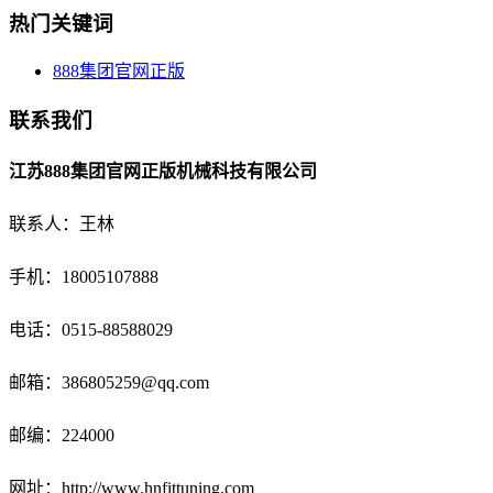
热门关键词
888集团官网正版
联系我们
江苏888集团官网正版机械科技有限公司
联系人：王林
手机：18005107888
电话：
0515-88588029
邮箱：
386805259@qq.com
邮编：224000
网址：http://www.hnfittuning.com