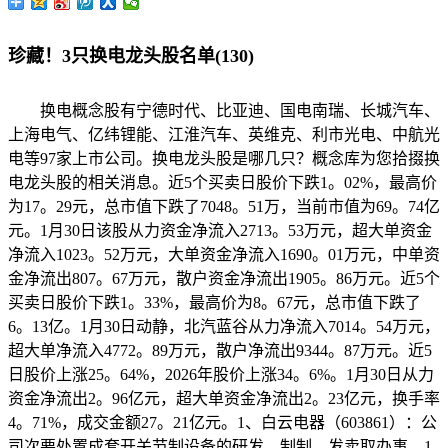
珍藏！3只换电龙头股名单(130)
换电概念股有宁德时代、比亚迪、国电南瑞、长城汽车、
上海电气、亿纬锂能、江淮汽车、英维克、利市光电、中航光
电等97家上市公司。换电龙头股是哪几只？概念库为您拾掇换
电龙头股的相关消息。近5个买卖日股价下跌1。02%，最高价
为17。29元，总市值下跌了7048。51万，当前市值为69。74亿
元。1月30日该股从力资金净流入2713。53万元，超大单资金
净流入1023。52万元，大单资金净流入1690。01万元，中单资
金净流出807。67万元，散户资金净流出1905。86万元。近5个
买卖日股价下跌1。33%，最高价为8。67元，总市值下跌了
6。13亿。1月30日动静，北汽蓝谷从力净流入7014。54万元，
超大单净流入4772。89万元，散户净流出9344。87万元。近5
日股价上涨25。64%，2026年股价上涨34。6%。1月30日从力
资金净流出2。96亿元，超大单资金净流出2。23亿元，换手率
4。71%，成交金额27。21亿元。1、白云电器（603861）：公
司次要处置成套开关节制设备的研发、制制、发卖取办事。1