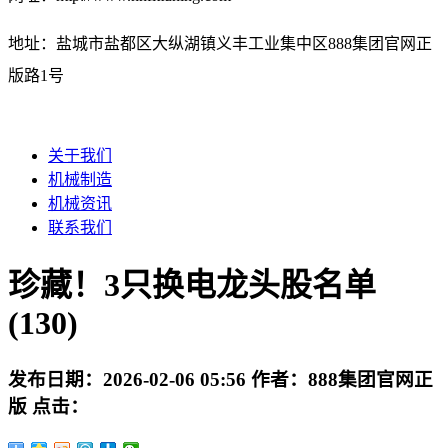
地址：盐城市盐都区大纵湖镇义丰工业集中区888集团官网正
版路1号
关于我们
机械制造
机械资讯
联系我们
珍藏！3只换电龙头股名单
(130)
发布日期：
2026-02-06 05:56
作者：
888集团官网正
版
点击：