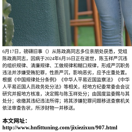
6月17日，磅礴旧事（）从陈政高同志多位亲朋处获悉，党组
陈政高同志，因病于2024年6月16日正在逝世，陈玉祥严沉违
的组织规律、清廉规律、工做规律和糊口规律，形成严沉职务
违法并涉嫌受贿犯罪，性质严沉，影响恶劣，应予庄重处置。
根据《中国规律处分条例》《中华人平易近国监察法》《中华
人平易近国人员政务处分法》等相关，经地方纪委常委会会议
研究并报地方核准，决定赐与陈玉祥处分；由国度监委赐与其
处分；收缴其违纪违法所得；将其涉嫌犯罪问题移送查察机关
依法审查告状，所涉财物一并移送。
本文网址：
http://www.hnfittuning.com/jixiezixun/907.html