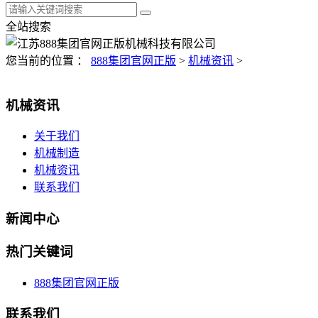
全站搜索
您当前的位置 ：
888集团官网正版
>
机械资讯
>
机械资讯
关于我们
机械制造
机械资讯
联系我们
新闻中心
热门关键词
888集团官网正版
联系我们