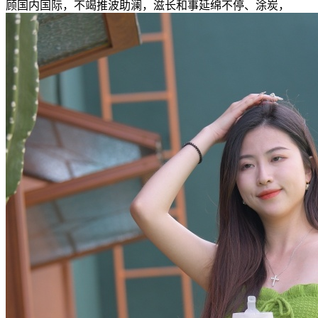
顾国内国际，不竭推波助澜，滋长和事延绵不停、涂炭，