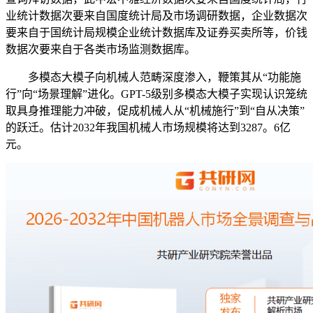
业统计数据次要来自国度统计局及市场调研数据，企业数据次
要来自于国统计局规模企业统计数据库及证券买卖所等，价钱
数据次要来自于各类市场监测数据库。
多模态大模子向机械人范畴深度渗入，鞭策其从“功能施
行”向“场景理解”进化。GPT-5级别多模态大模子实现认识笼统
取具身推理能力冲破，促成机械人从“机械施行”到“自从决策”
的跃迁。估计2032年我国机械人市场规模将达到3287。6亿
元。