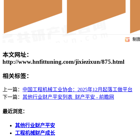
本文网址：
http://www.hnfittuning.com/jixiezixun/875.html
相关标签：
上一篇：
中国工程机械工业协会：2025年12月起落工做平台
下一篇：
其他行业财产平安列表_财产平安 - 前瞻网
最近浏览：
其他行业财产平安
工程机械财产成长