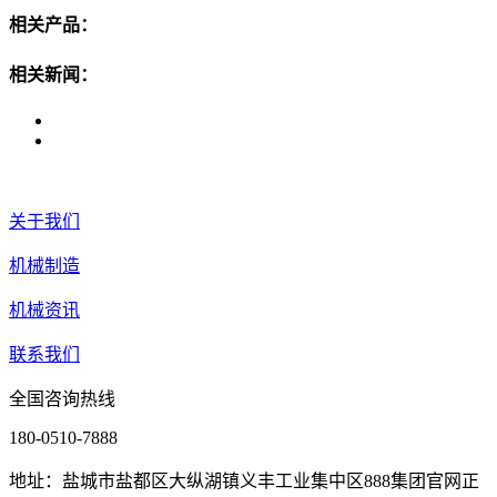
相关产品：
相关新闻：
关于我们
机械制造
机械资讯
联系我们
全国咨询热线
180-0510-7888
地址：盐城市盐都区大纵湖镇义丰工业集中区888集团官网正