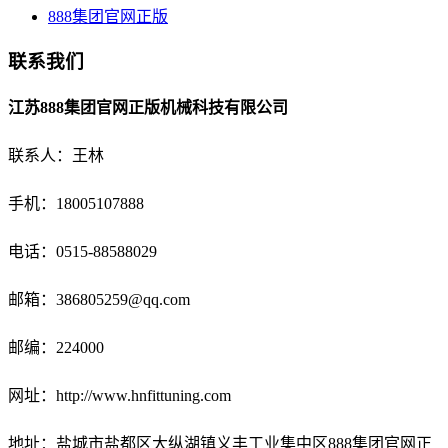
888集团官网正版
联系我们
江苏888集团官网正版机械科技有限公司
联系人：王林
手机：18005107888
电话：
0515-88588029
邮箱：
386805259@qq.com
邮编：224000
网址：http://www.hnfittuning.com
地址：盐城市盐都区大纵湖镇义丰工业集中区888集团官网正