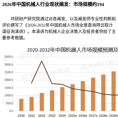
2026年中国机械人行业现状阐发：市场规模约194
共研财产研究院通过对息阐发、以及阐发师专业性判断和
评价撰写了《2026-2032年中国机械人市场全景查询拜访取计
谋征询演讲》。本演讲为机械人企业决策人及投资者供给了主
要参考根据。