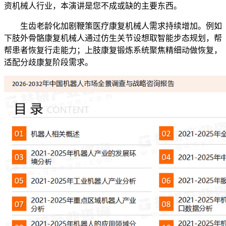
资机械人行业，本演讲是您不成或缺的主要东西。
生齿老龄化加剧鞭策医疗康复机械人需求持续增加。例如
下肢外骨骼康复机械人通过仿生关节设想取智能步态规划，帮
帮患者恢复行走能力；上肢康复锻炼系统聚焦精细动做恢复，
适配分歧康复阶段需求。